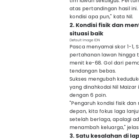
tim lawan sekaligus. Perta
atas pertandingan hasil in
kondisi apa pun," kata Nil.
2. Kondisi fisik dan me
situasi baik
Default Image IDN
Pasca menyamai skor 1-1, 
pertahanan lawan hingga t
menit ke-68. Gol dari pem
tendangan bebas.
Sukses mengubah keduduka
yang dinahkodai Nil Maizar
dengan 6 poin.
"Pengaruh kondisi fisik da
depan, kita fokus laga lanju
setelah berlaga, apalagi a
menambah keluarga," jelas
3. Satu kesalahan di l