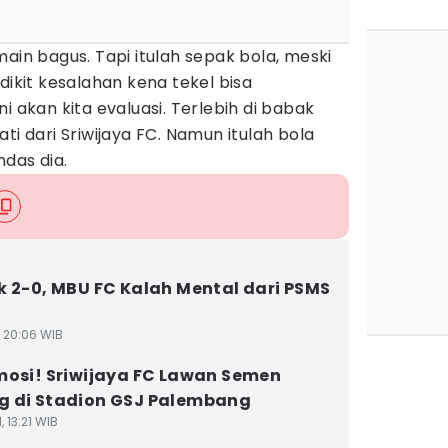
ain bagus. Tapi itulah sepak bola, meski
dikit kesalahan kena tekel bisa
i akan kita evaluasi. Terlebih di babak
ti dari Sriwijaya FC. Namun itulah bola
das dia.
k 2-0, MBU FC Kalah Mental dari PSMS
n
1, 20:06 WIB
mosi! Sriwijaya FC Lawan Semen
 di Stadion GSJ Palembang
, 13:21 WIB