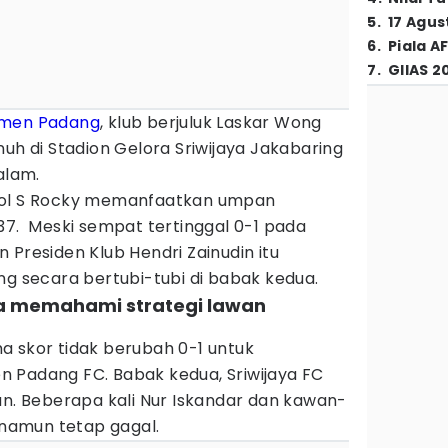
5
.
17 Agus
6
.
Piala A
7
.
GIIAS 2
men Padang
, klub berjuluk Laskar Wong
nuh di Stadion Gelora Sriwijaya Jakabaring
alam.
bol S Rocky memanfaatkan umpan
37. Meski sempat tertinggal 0-1 pada
 Presiden Klub Hendri Zainudin itu
secara bertubi-tubi di babak kedua.
bisa memahami strategi lawan
a skor tidak berubah 0-1 untuk
 Padang FC. Babak kedua, Sriwijaya FC
an. Beberapa kali Nur Iskandar dan kawan-
namun tetap gagal.