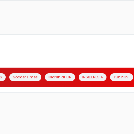
6
Soccer Times
Iklanin di IDN
INSIDENESIA
Yuk Pilih !