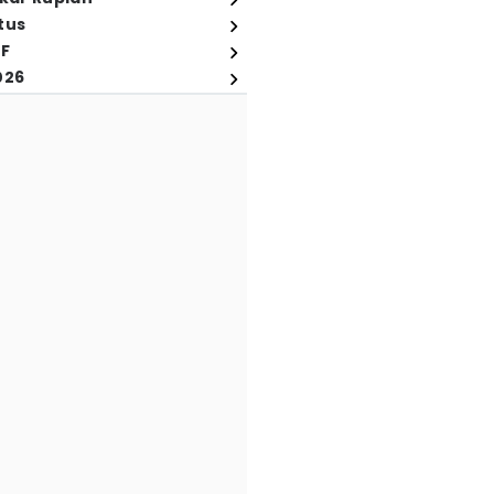
tus
FF
026