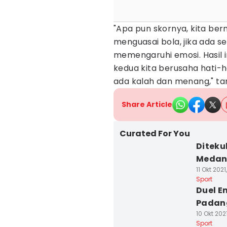
"Apa pun skornya, kita berm
menguasai bola, jika ada se
memengaruhi emosi. Hasil in
kedua kita berusaha hati-ha
ada kalah dan menang," tan
Share Article
Curated For You
Diteku
Meda
11 Okt 202
Sport
Duel E
Padang
10 Okt 2021
Sport