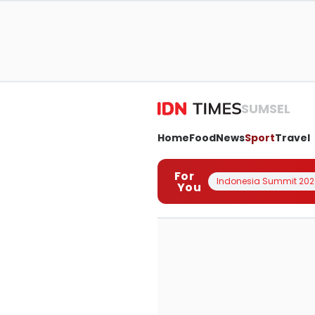
SUMSEL
Home
Food
News
Sport
Travel
For
Indonesia Summit 202
You