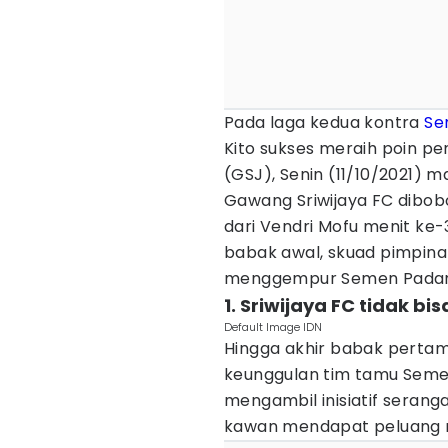
Pada laga kedua kontra
Se
Kito sukses meraih poin pe
(GSJ), Senin (11/10/2021) m
Gawang Sriwijaya FC dibo
dari Vendri Mofu menit ke-
babak awal, skuad pimpinan
menggempur Semen Padang 
1. Sriwijaya FC tidak 
Default Image IDN
Hingga akhir babak pertam
keunggulan tim tamu Semen
mengambil inisiatif serang
kawan mendapat peluang 