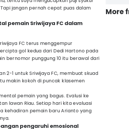
ma, tentu saya mengucapkan puji syukur
i. Tapi jangan pernah cepat puas dalam
More 
ntal pemain Sriwijaya FC dalam
Sriwijaya FC terus menggempur
ercipta gol kedua dari Dedi Hartono pada
ain bernomor punggung 10 itu berawal dari
n 2-1 untuk Sriwijaya FC, membuat skuad
 itu makin kokoh di puncak klasemen
n mental pemain yang bagus. Evalusi ke
tan lawan Riau. Setiap hari kita evaluasi
da kehadiran pemain baru Arianto yang
nya.
apangan pengaruhi emosional