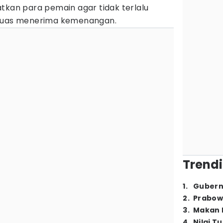
tkan para pemain agar tidak terlalu
 puas menerima kemenangan.
Trendi
1
.
Gubern
2
.
Prabow
3
.
Makan B
4
.
Nilai T