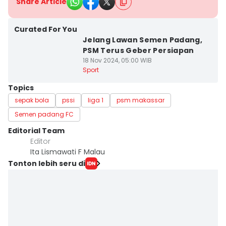
Share Article
Curated For You
Jelang Lawan Semen Padang,
PSM Terus Geber Persiapan
18 Nov 2024, 05:00 WIB
Sport
Topics
sepak bola
pssi
liga 1
psm makassar
Semen padang FC
Editorial Team
Editor
Ita Lismawati F Malau
Tonton lebih seru di