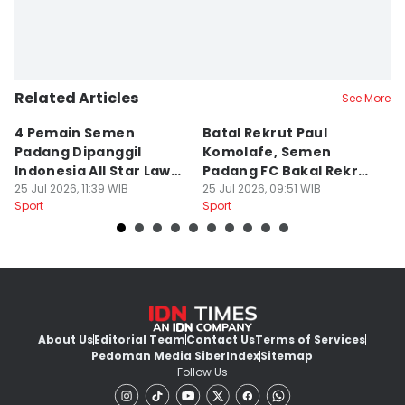
Related Articles
See More
4 Pemain Semen
Batal Rekrut Paul
P
Padang Dipanggil
Komolafe, Semen
S
Indonesia All Star Lawan
Padang FC Bakal Rekrut
Uj
Aston Villa
25 Jul 2026, 11:39 WIB
Striker Baru
25 Jul 2026, 09:51 WIB
24
Sport
Sport
Sp
About Us
Editorial Team
Contact Us
Terms of Services
Pedoman Media Siber
Index
Sitemap
Follow Us