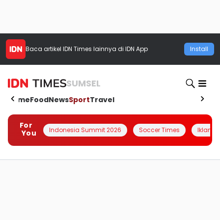
Baca artikel
IDN Times
lainnya di IDN App
Install
SUMSEL
Home
Food
News
Sport
Travel
For
Indonesia Summit 2026
Soccer Times
Iklanin 
You