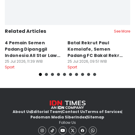
Related Articles
See More
4 Pemain Semen
Batal Rekrut Paul
P
Padang Dipanggil
Komolafe, Semen
S
Indonesia All Star Lawan
Padang FC Bakal Rekrut
Uj
Aston Villa
25 Jul 2026, 11:39 WIB
Striker Baru
25 Jul 2026, 09:51 WIB
24
Sport
Sport
Sp
About Us
Editorial Team
Contact Us
Terms of Services
Pedoman Media Siber
Index
Sitemap
Follow Us