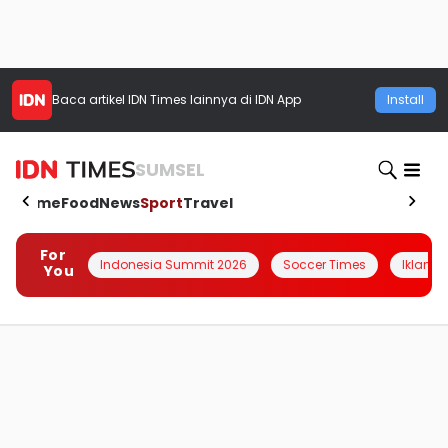
Baca artikel
IDN Times
lainnya di IDN App
Install
SUMSEL
Home
Food
News
Sport
Travel
For
Indonesia Summit 2026
Soccer Times
Iklanin 
You