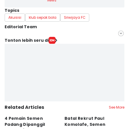
News
Topics
Akuisisi
klub sepak bola
Sriwijaya FC
Editorial Team
Editor
Tonton lebih seru di
Feny Maulia Agustin
Editor
Deryardli Tiarhendi
Related Articles
See More
4 Pemain Semen
Batal Rekrut Paul
P
Padang Dipanggil
Komolafe, Semen
S