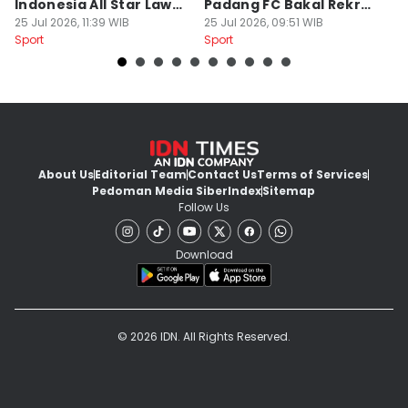
Indonesia All Star Lawan
Padang FC Bakal Rekrut
Uj
Aston Villa
25 Jul 2026, 11:39 WIB
Striker Baru
25 Jul 2026, 09:51 WIB
24
Sport
Sport
Sp
About Us
Editorial Team
Contact Us
Terms of Services
Pedoman Media Siber
Index
Sitemap
Follow Us
Download
© 2026 IDN. All Rights Reserved.