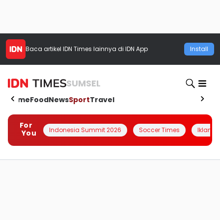
Baca artikel
IDN Times
lainnya di IDN App
Install
SUMSEL
Home
Food
News
Sport
Travel
For
Indonesia Summit 2026
Soccer Times
Iklanin 
You