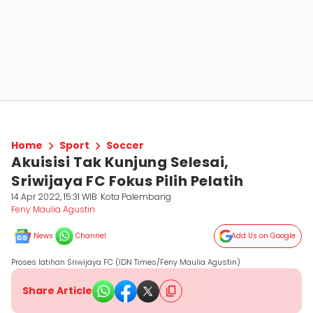
Home
Sport
Soccer
Akuisisi Tak Kunjung Selesai,
Sriwijaya FC Fokus Pilih Pelatih
14 Apr 2022, 15:31 WIB
Kota Palembang
Feny Maulia Agustin
News
Channel
Add Us on Google
Proses latihan Sriwijaya FC (IDN Times/Feny Maulia Agustin)
Share Article