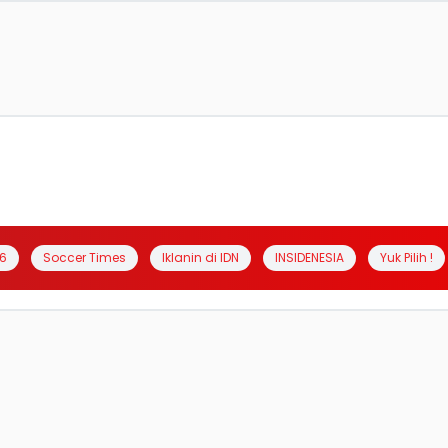
6
Soccer Times
Iklanin di IDN
INSIDENESIA
Yuk Pilih !