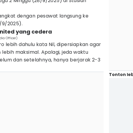
iga 2 Minggu (28/9/2025) di Stasiun
rangkat dengan pesawat langsung ke
/9/2025).
United yang cedera
dia Officer)
 lebih dahulu kata Nil, dipersiapkan agar
 lebih maksimal. Apalagi, jeda waktu
belum dan setelahnya, hanya berjarak 2-3
Tonton leb