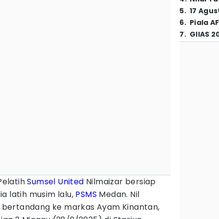
5
.
17 Agus
6
.
Piala A
7
.
GIIAS 2
Pelatih
Sumsel United
Nilmaizar bersiap
a latih musim lalu,
PSMS
Medan. Nil
bertandang ke markas Ayam Kinantan,