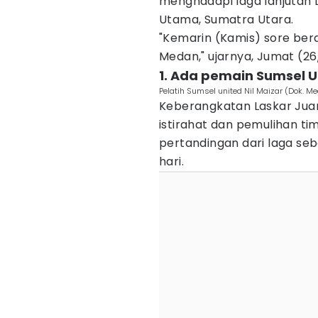
menghadapi laga lanjutan L
Utama, Sumatra Utara.
"Kemarin (Kamis) sore be
Medan," ujarnya, Jumat (26
1. Ada pemain Sumsel 
Pelatih Sumsel united Nil Maizar (Dok. Me
Keberangkatan Laskar Juaro
istirahat dan pemulihan tim
pertandingan dari laga se
hari.