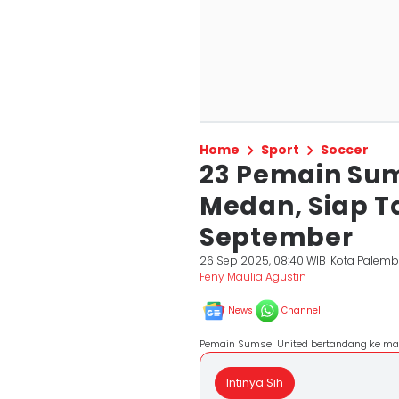
Home
Sport
Soccer
23 Pemain Sum
Medan, Siap T
September
26 Sep 2025, 08:40 WIB
Kota Palem
Feny Maulia Agustin
News
Channel
Pemain Sumsel United bertandang ke mar
Intinya Sih