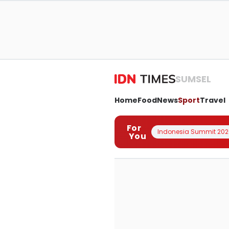
SUMSEL
Home
Food
News
Sport
Travel
For
Indonesia Summit 202
You