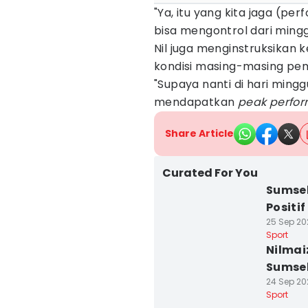
"Ya, itu yang kita jaga (per
bisa mengontrol dari mingg
Nil juga menginstruksikan
kondisi masing-masing pem
"Supaya nanti di hari min
mendapatkan
peak perfo
Share Article
Curated For You
Sumsel
Positi
25 Sep 202
Sport
Nilmai
Sumsel
24 Sep 202
Sport