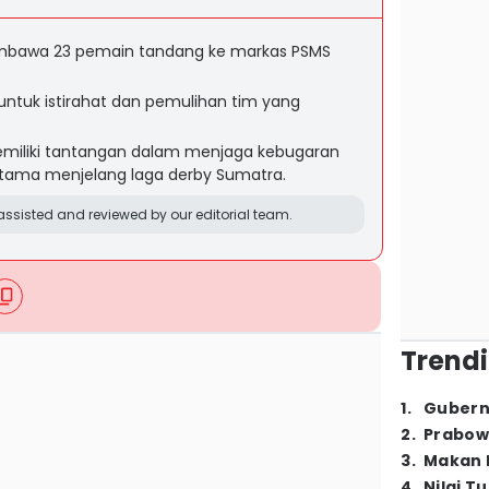
embawa 23 pemain tandang ke markas PSMS
untuk istirahat dan pemulihan tim yang
memiliki tantangan dalam menjaga kebugaran
utama menjelang laga derby Sumatra.
ssisted and reviewed by our editorial team.
Trendi
1
.
Gubern
2
.
Prabow
3
.
Makan B
4
.
Nilai T