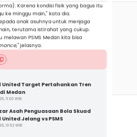
forma). Karena kondisi fisik yang bagus itu
u ke minggu main," kata dia.
 kepada anak asuhnya untuk menjaga
ain, terutama istirahat yang cukup.
ggu melawan PSMS Medan kita bisa
rmance
," jelasnya.
 United Target Pertahankan Tren
f di Medan
5, 11:00 WIB
zar Asah Penguasaan Bola Skuad
 United Jelang vs PSMS
5, 13:52 WIB