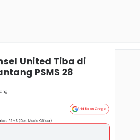
sel United Tiba di
antang PSMS 28
bang
Add Us on Google
kas PSMS (Dok. Media Officer)