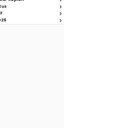
tus
FF
026