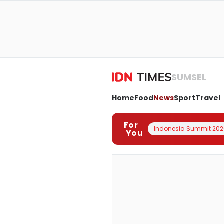
SUMSEL
Home
Food
News
Sport
Travel
For
Indonesia Summit 202
You