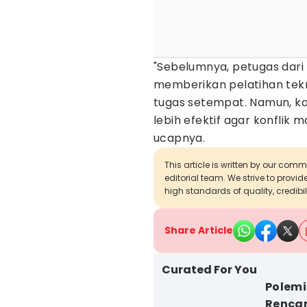
"Sebelumnya, petugas dari
memberikan pelatihan tekn
tugas setempat. Namun, ka
lebih efektif agar konflik m
ucapnya.
This article is written by our com
editorial team. We strive to provi
high standards of quality, credibil
Share Article
Curated For You
Polemi
Rencan