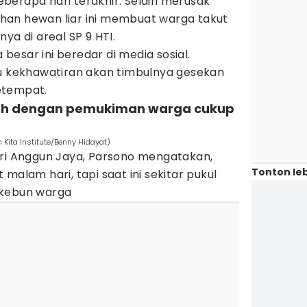
berapa hari terakhir. Selain merusak
han hewan liar ini membuat warga takut
ya di areal SP 9 HTI.
esar ini beredar di media sosial.
cu kekhawatiran akan timbulnya gesekan
etempat.
jah dengan pemukiman warga cukup
n Kita Institute/Benny Hidayat)
Tri Anggun Jaya, Parsono mengatakan,
Tonton leb
malam hari, tapi saat ini sekitar pukul
 kebun warga