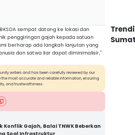
Trend
 BKSDA sempat datang ke lokasi dan
ik penggiringan gajah kepada satuan
Sumat
mi berharap ada langkah lanjutan yang
anusia dan satwa liar dapat diminimalisir,"
munity writers and has been carefully reviewed by our
de the most accurate and reliable information, ensuring
ity, and trustworthiness.
k Konflik Gajah, Balai TNWK Beberkan
a Soal Infrastruktur