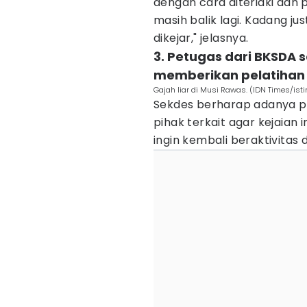
dengan cara diteriaki dan 
masih balik lagi. Kadang ju
dikejar," jelasnya.
3. Petugas dari BKSDA 
memberikan pelatihan
Gajah liar di Musi Rawas. (IDN Times/is
Sekdes berharap adanya p
pihak terkait agar kejaian
ingin kembali beraktivitas