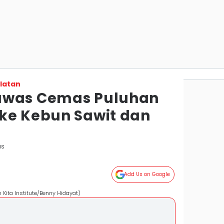
latan
awas Cemas Puluhan
ke Kebun Sawit dan
as
Add Us on Google
n Kita Institute/Benny Hidayat)