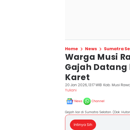
Home
News
Sumatra Se
Warga Musi R
Gajah Datang 
Karet
20 Jan 2026, 13:17 WIB
Kab. Musi Raw
Yuliani
News
Channel
Gajah liar di Sumatra Selatan. (Dok: Huta
Intinya Sih