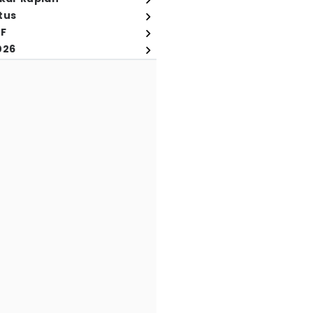
tus
FF
026