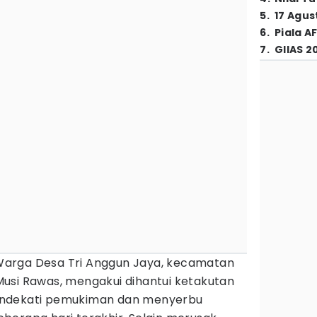
5
.
17 Agus
6
.
Piala A
7
.
GIIAS 2
arga Desa Tri Anggun Jaya, kecamatan
usi Rawas, mengakui dihantui ketakutan
dekati pemukiman dan menyerbu