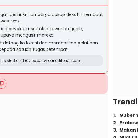
engan pemukiman warga cukup dekat, membuat
 was-was.
up banyak dirusak oleh kawanan gajah,
rupaya mengusir mereka.
t datang ke lokasi dan memberikan pelatihan
h kepada satuan tugas setempat
ssisted and reviewed by our editorial team.
Trendi
1
.
Gubern
2
.
Prabow
3
.
Makan B
4
.
Nilai T