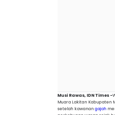
Musi Rawas, IDN Times -
W
Muara Lakitan Kabupaten M
setelah kawanan
gajah
men