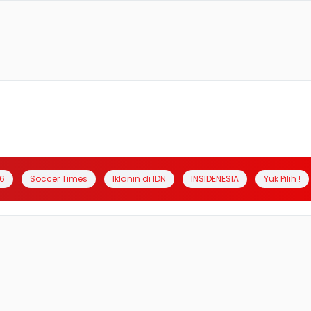
6
Soccer Times
Iklanin di IDN
INSIDENESIA
Yuk Pilih !