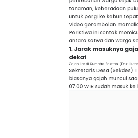
perkebunan warga sejak be
tanaman, keberadaan pulu
untuk pergi ke kebun tepatn
Video gerombolan mamalia b
Peristiwa ini sontak memi
antara satwa dan warga s
1. Jarak masuknya ga
dekat
Gajah liar di Sumatra Selatan. (Dok: Huta
Sekretaris Desa (Sekdes) 
biasanya gajah muncul saat 
07.00 WIB sudah masuk ke