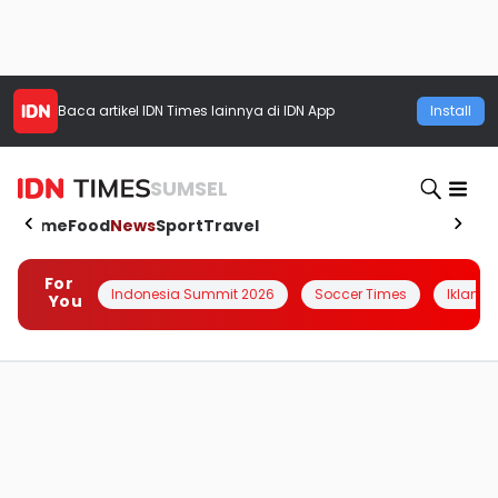
Baca artikel
IDN Times
lainnya di IDN App
Install
SUMSEL
Home
Food
News
Sport
Travel
For
Indonesia Summit 2026
Soccer Times
Iklanin 
You