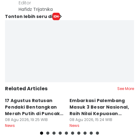
Editor
Hafidz Trijatnika
Tonton lebih seru di
Related Articles
See More
17 Agustus Ratusan
Embarkasi Palembang
K
Pendaki Bentangkan
Masuk 3 Besar Nasional,
B
Merah Putih di Puncak
Raih Nilai Kepuasan
M
Dempo
08 Agu 2026, 19:25 WIB
86,65
08 Agu 2026, 15:24 WIB
08
News
News
Ne