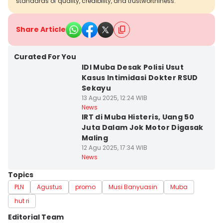
standards of quality, credibility, and trustworthiness.
Share Article
Curated For You
IDI Muba Desak Polisi Usut
Kasus Intimidasi Dokter RSUD
Sekayu
13 Agu 2025, 12:24 WIB
News
IRT di Muba Histeris, Uang 50
Juta Dalam Jok Motor Digasak
Maling
12 Agu 2025, 17:34 WIB
News
Topics
PLN
Agustus
promo
Musi Banyuasin
Muba
hut ri
Editorial Team