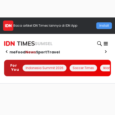
Baca artikel
IDN Times
lainnya di IDN App
Install
SUMSEL
Home
Food
News
Sport
Travel
For
Indonesia Summit 2026
Soccer Times
Iklanin 
You