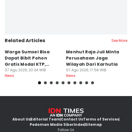
Related Articles
See More
Warga Sumsel Bisa
Menhut Raja Juli Minta
M
Dapat Bibit Pohon
Perusahaan Jaga
T
Gratis Modal KTP,
Wilayah Dari Karhutla
K
Menhut Beberkan
07 Agu 2026, 20:34 WIB
07 Agu 2026, 17:58 WIB
07
News
News
Ne
Caranya
About Us
Editorial Team
Contact Us
Terms of Services
Pedoman Media Siber
Index
Sitemap
Follow Us