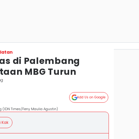
latan
as di Palembang
ntaan MBG Turun
ng
Add Us on Google
 (IDN Times/Feny Maulia Agustin)
i Kak