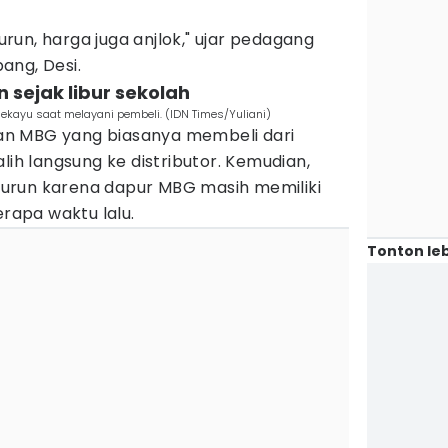
urun, harga juga anjlok," ujar pedagang
ang, Desi.
 sejak libur sekolah
ekayu saat melayani pembeli. (IDN Times/Yuliani)
n MBG yang biasanya membeli dari
lih langsung ke distributor. Kemudian,
urun karena dapur MBG masih memiliki
erapa waktu lalu.
Tonton leb