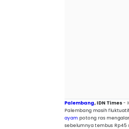
Palembang
, IDN Times
- 
Palembang masih fluktuatif
ayam
potong ras mengalami
sebelumnya tembus Rp45 ri