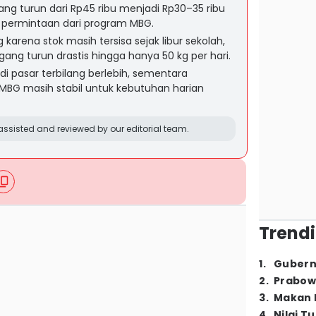
ng turun dari Rp45 ribu menjadi Rp30–35 ribu
 permintaan dari program MBG.
arena stok masih tersisa sejak libur sekolah,
g turun drastis hingga hanya 50 kg per hari.
i pasar terbilang berlebih, sementara
MBG masih stabil untuk kebutuhan harian
ssisted and reviewed by our editorial team.
Trendi
1
.
Gubern
2
.
Prabow
3
.
Makan B
4
.
Nilai T