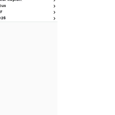
tus
FF
026