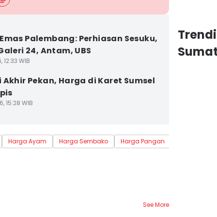
Trend
Emas Palembang: Perhiasan Sesuku,
Sumat
Galeri 24, Antam, UBS
6, 12:33 WIB
 Akhir Pekan, Harga di Karet Sumsel
pis
6, 15:28 WIB
Harga Ayam
Harga Sembako
Harga Pangan
Pedagang Pa
See More