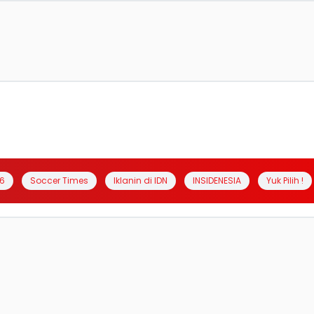
6
Soccer Times
Iklanin di IDN
INSIDENESIA
Yuk Pilih !