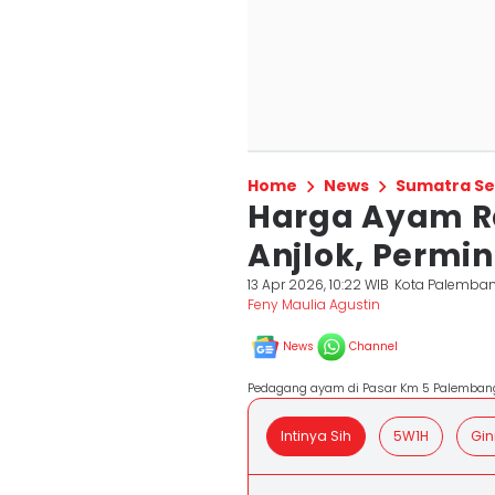
Home
News
Sumatra Se
Harga Ayam R
Anjlok, Permi
13 Apr 2026, 10:22 WIB
Kota Palemba
Feny Maulia Agustin
News
Channel
Pedagang ayam di Pasar Km 5 Palembang
Intinya Sih
5W1H
Gin