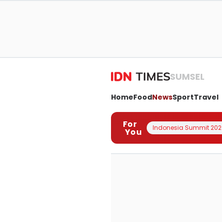
SUMSEL
Home
Food
News
Sport
Travel
For
Indonesia Summit 202
You