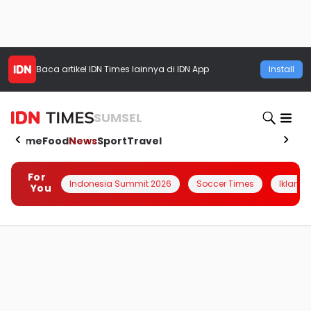
Baca artikel
IDN Times
lainnya di IDN App
Install
SUMSEL
Home
Food
News
Sport
Travel
For
Indonesia Summit 2026
Soccer Times
Iklanin 
You