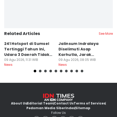
Related Articles
See More
241 Hotspot di Sumsel
Jalinsum Indralaya
1
Tertinggi Tahun Ini,
Diselimuti Asap
P
Udara 3 Daerah Tidak
Karhutla, Jarak
M
Sehat
09 Agu 2026, 11:31 WIB
Pandang 30 Meter
09 Agu 2026, 08:05 WIB
D
08
News
News
Ne
About Us
Editorial Team
Contact Us
Terms of Services
Pedoman Media Siber
Index
Sitemap
Follow Us