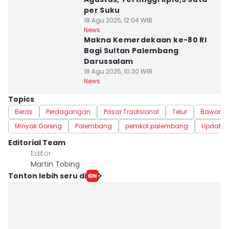
per Suku
18 Agu 2025, 12:04 WIB
News
Makna Kemerdekaan ke-80 RI
Bagi Sultan Palembang
Darussalam
18 Agu 2025, 10:30 WIB
News
Topics
Beras
Perdagangan
Pasar Tradisional
Telur
Bawang 
Minyak Goreng
Palembang
pemkot palembang
Update 
Editorial Team
Editor
Martin Tobing
Tonton lebih seru di