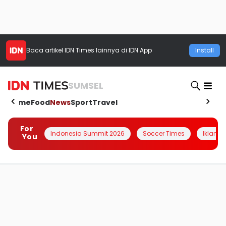
Baca artikel
IDN Times
lainnya di IDN App
Install
SUMSEL
Home
Food
News
Sport
Travel
For
Indonesia Summit 2026
Soccer Times
Iklanin 
You