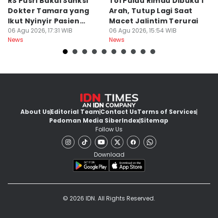
RS Pusri Bakal Sanksi
Tol Pulau Rimau Dibuka 1
2
Dokter Tamara yang
Arah, Tutup Lagi Saat
N
Ikut Nyinyir Pasien
Macet Jalintim Terurai
D
Yurizal
06 Agu 2026, 17:31 WIB
06 Agu 2026, 15:54 WIB
06
News
News
Ne
About Us
Editorial Team
Contact Us
Terms of Services
Pedoman Media Siber
Index
Sitemap
Follow Us
Download
© 2026 IDN. All Rights Reserved.