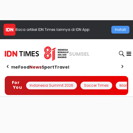
Baca artikel
IDN Times
lainnya di IDN App
Install
SUMSEL
Home
Food
News
Sport
Travel
For
Indonesia Summit 2026
Soccer Times
Iklanin 
You