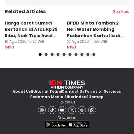
Related Articles
See More
Harga Karet Sumsel
BPBD Minta Tambah 2
D
Bertahan di Atas Rp39
Heli Water Bombing
S
Ribu, Naik Tipis Awal
Padamkan Karhutla di
P
Pekan
10 Agu 2026, 16:27 WIB
Sumsel
10 Agu 2026, 14:59 WIB
K
10
News
News
Ne
About Us
Editorial Team
Contact Us
Terms of Services
Pedoman Media Siber
Index
Sitemap
Follow Us
Download