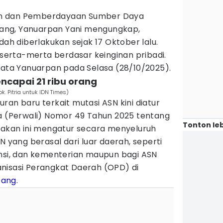
n dan Pemberdayaan Sumber Daya
ang, Yanuarpan Yani mengungkap,
dah diberlakukan sejak 17 Oktober lalu.
a serta-merta berdasar keinginan pribadi.
kata Yanuarpan pada Selasa (28/10/2025).
ncapai 21 ribu orang
. Pitria untuk IDN Times)
ran baru terkait mutasi ASN kini diatur
ta (Perwali) Nomor 49 Tahun 2025 tentang
Tonton leb
ijakan ini mengatur secara menyeluruh
N yang berasal dari luar daerah, seperti
insi, dan kementerian maupun bagi ASN
nisasi Perangkat Daerah (OPD) di
bang
.