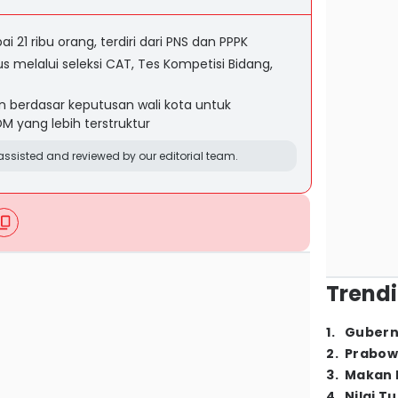
21 ribu orang, terdiri dari PNS dan PPPK
 melalui seleksi CAT, Tes Kompetisi Bidang,
n berdasar keputusan wali kota untuk
M yang lebih terstruktur
ssisted and reviewed by our editorial team.
Trendi
1
.
Gubern
2
.
Prabow
3
.
Makan B
4
.
Nilai T