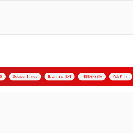
6
Soccer Times
Iklanin di IDN
INSIDENESIA
Yuk Pilih !