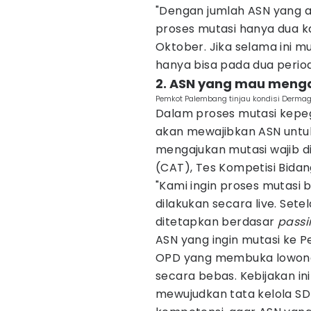
"Dengan jumlah ASN yang 
proses mutasi hanya dua ka
Oktober. Jika selama ini mu
hanya bisa pada dua periode
2. ASN yang mau menga
Pemkot Palembang tinjau kondisi Dermag
Dalam proses mutasi kepe
akan mewajibkan ASN untuk 
mengajukan mutasi wajib di
(CAT), Tes Kompetisi Bida
"Kami ingin proses mutasi 
dilakukan secara live. Setel
ditetapkan berdasar
passi
ASN yang ingin mutasi ke 
OPD yang membuka lowongan
secara bebas. Kebijakan in
mewujudkan tata kelola SDM