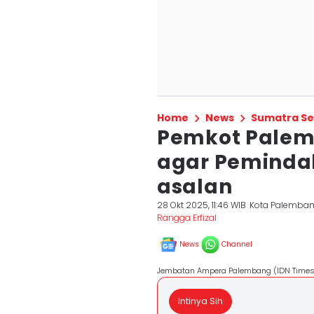
Home
News
Sumatra Se
Pemkot Palem
agar Peminda
asalan
28 Okt 2025, 11:46 WIB
Kota Palemba
Rangga Erfizal
News
Channel
Jembatan Ampera Palembang (IDN Times/H
Intinya Sih