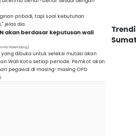
 diterima benar-benar sesuai dengan
nginan pribadi, tapi soal kebutuhan
" jelas dia.
Trend
SN akan berdasar keputusan wali
Sumat
ominfo Palembang)
yang dibuka untuk seleksi mutasi akan
san Wali Kota setiap periode. Pemkot akan
uhan pegawai di masing-masing OPD
.