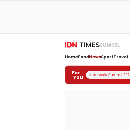
SUMSEL
Home
Food
News
Sport
Travel
For
Indonesia Summit 202
You