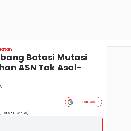
latan
bang Batasi Mutasi
han ASN Tak Asal-
ng
Add Us on Google
afidz Trijatnika)