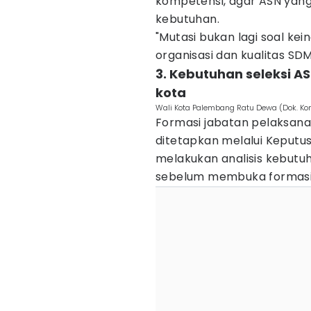
kompetensi, agar ASN yang
kebutuhan.
"Mutasi bukan lagi soal kei
organisasi dan kualitas SDM,
3. Kebutuhan seleksi A
kota
Wali Kota Palembang Ratu Dewa (Dok. K
Formasi jabatan pelaksana 
ditetapkan melalui Keputu
melakukan analisis kebut
sebelum membuka formasi