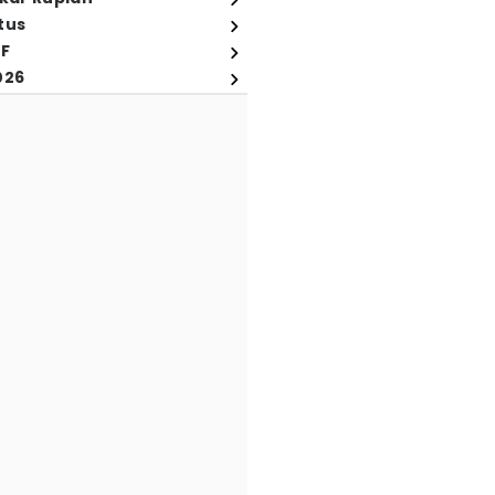
tus
FF
026