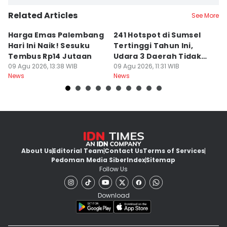
Related Articles
See More
Harga Emas Palembang
241 Hotspot di Sumsel
J
Hari Ini Naik! Sesuku
Tertinggi Tahun Ini,
D
Tembus Rp14 Jutaan
Udara 3 Daerah Tidak
K
09 Agu 2026, 13:38 WIB
Sehat
09 Agu 2026, 11:31 WIB
P
09
News
News
Ne
About Us
Editorial Team
Contact Us
Terms of Services
Pedoman Media Siber
Index
Sitemap
Follow Us
Download