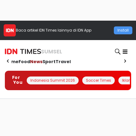
Baca artikel
IDN Times
lainnya di IDN App
Install
SUMSEL
Home
Food
News
Sport
Travel
For
Indonesia Summit 2026
Soccer Times
Iklanin 
You