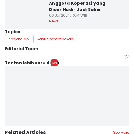
Anggota Koperasi yang
Dicor Hadir Jadi Saksi
06 Jul 2024, 10:14 WIB
News
Topics
senjata api
kasus perampokan
Editorial Team
Editor
Tonton lebih seru di
Deryardli Tiarhendi
Editor
Rangga Erfizal
Related Articles
See More