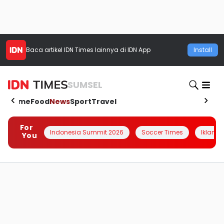
Baca artikel
IDN Times
lainnya di IDN App
Install
SUMSEL
Home
Food
News
Sport
Travel
For
Indonesia Summit 2026
Soccer Times
Iklanin 
You