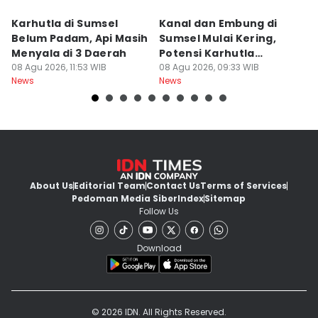
Karhutla di Sumsel
Kanal dan Embung di
D
Belum Padam, Api Masih
Sumsel Mulai Kering,
Ni
Menyala di 3 Daerah
Potensi Karhutla
Di
08 Agu 2026, 11:53 WIB
Meningkat
08 Agu 2026, 09:33 WIB
W
08
News
News
Ne
About Us
Editorial Team
Contact Us
Terms of Services
Pedoman Media Siber
Index
Sitemap
Follow Us
Download
© 2026 IDN. All Rights Reserved.