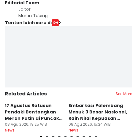
Editorial Team
Editor
Martin Tobing
Tonton lebih seru di
Related Articles
See More
17 Agustus Ratusan
Embarkasi Palembang
K
Pendaki Bentangkan
Masuk 3 Besar Nasional,
B
Merah Putih di Puncak
Raih Nilai Kepuasan
M
Dempo
08 Agu 2026, 19:25 WIB
86,65
08 Agu 2026, 15:24 WIB
08
News
News
Ne