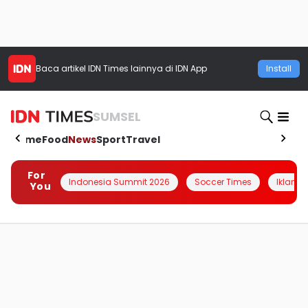
Baca artikel
IDN Times
lainnya di IDN App
Install
SUMSEL
Home
Food
News
Sport
Travel
For
Indonesia Summit 2026
Soccer Times
Iklanin 
You