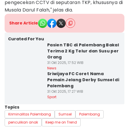
pengecekan CCTV di seputaran TKP, khususnya di
Musala Darul Falah," jelas dia.
Share Article
Curated For You
Pasien TBC di Palembang Bakal
Terima 2 Kg Telur dan Susu per
Orang
31 Okt 2025, 17:52 WIB
News
Sriwijaya FC Coret Nama
Pemain Jelang Derby Sumsel di
Palembang
31 Okt 2025, 17:27 WIB
Sport
Topics
Kriminalitas Palembang
Sumsel
Palembang
penculikan anak
Keep me on Trend