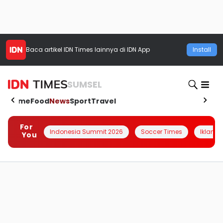
Baca artikel
IDN Times
lainnya di IDN App
Install
SUMSEL
Home
Food
News
Sport
Travel
For
Indonesia Summit 2026
Soccer Times
Iklanin 
You