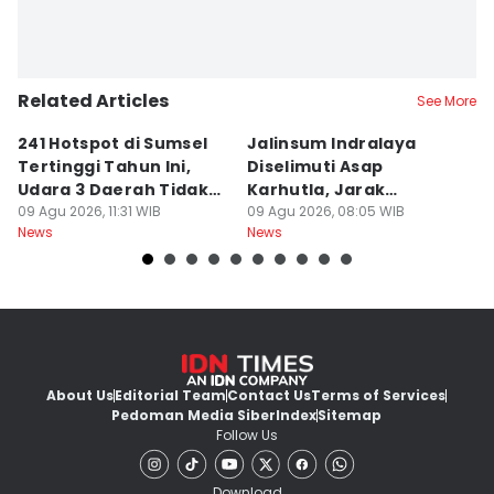
Related Articles
See More
241 Hotspot di Sumsel
Jalinsum Indralaya
1
Tertinggi Tahun Ini,
Diselimuti Asap
P
Udara 3 Daerah Tidak
Karhutla, Jarak
M
Sehat
09 Agu 2026, 11:31 WIB
Pandang 30 Meter
09 Agu 2026, 08:05 WIB
D
08
News
News
Ne
About Us
Editorial Team
Contact Us
Terms of Services
Pedoman Media Siber
Index
Sitemap
Follow Us
Download