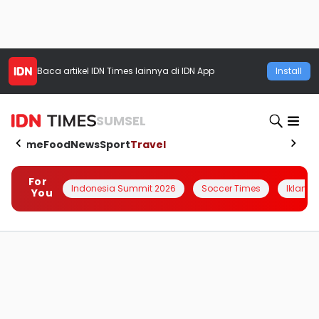
Baca artikel
IDN Times
lainnya di IDN App
Install
SUMSEL
Home
Food
News
Sport
Travel
For
Indonesia Summit 2026
Soccer Times
Iklanin 
You