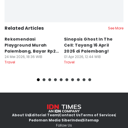
Related Articles
See More
Rekomendasi
Sinopsis Ghost In The
1
Playground Murah
Cell: Tayang 16 April
W
Palembang, Bayar Rp20
2026 di Palembang!
L
Ribu Main Sepuasnya
24 Mei 2026, 18:36 WIB
01 Apr 2026, 12:44 WIB
28
Travel
Travel
Tr
About Us
Editorial Team
Contact Us
Terms of Services
Pedoman Media Siber
Index
Sitemap
Follow Us