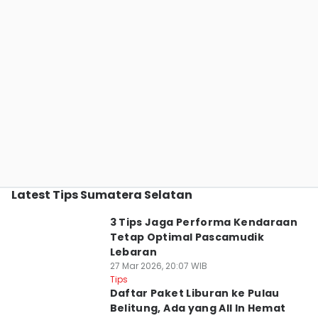
Latest Tips Sumatera Selatan
3 Tips Jaga Performa Kendaraan
Tetap Optimal Pascamudik
Lebaran
27 Mar 2026, 20:07 WIB
Tips
Daftar Paket Liburan ke Pulau
Belitung, Ada yang All In Hemat