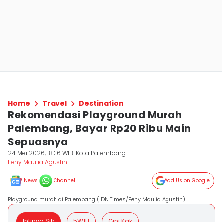
Home
Travel
Destination
Rekomendasi Playground Murah
Palembang, Bayar Rp20 Ribu Main
Sepuasnya
24 Mei 2026, 18:36 WIB
Kota Palembang
Feny Maulia Agustin
News
Channel
Add Us on Google
Playground murah di Palembang (IDN Times/Feny Maulia Agustin)
Intinya Sih
5W1H
Gini Kak