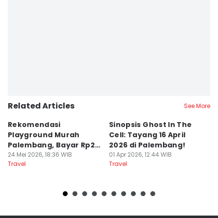
Related Articles
See More
Rekomendasi
Sinopsis Ghost In The
1
Playground Murah
Cell: Tayang 16 April
W
Palembang, Bayar Rp20
2026 di Palembang!
L
Ribu Main Sepuasnya
24 Mei 2026, 18:36 WIB
01 Apr 2026, 12:44 WIB
28
Travel
Travel
Tr