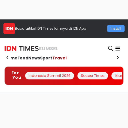
Baca artikel
IDN Times
lainnya di IDN App
Install
SUMSEL
Home
Food
News
Sport
Travel
For
Indonesia Summit 2026
Soccer Times
Iklanin 
You