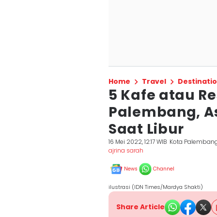
Home
Travel
Destinati
5 Kafe atau Re
Palembang, A
Saat Libur
16 Mei 2022, 12:17 WIB
Kota Palemban
ajrina sarah
News
Channel
ilustrasi (IDN Times/Mardya Shakti)
Share Article