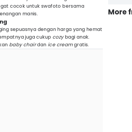
gat cocok untuk swafoto bersama
More 
enangan manis.
ang
ging sepuasnya dengan harga yang hemat
empatnya juga cukup
cozy
bagi anak.
akan
baby chair
dan
ice cream
gratis.