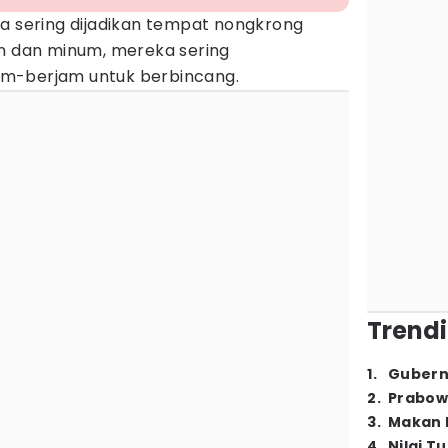
a sering dijadikan tempat nongkrong
an dan minum, mereka sering
m-berjam untuk berbincang.
Trendi
1
.
Gubern
2
.
Prabow
3
.
Makan B
4
.
Nilai T