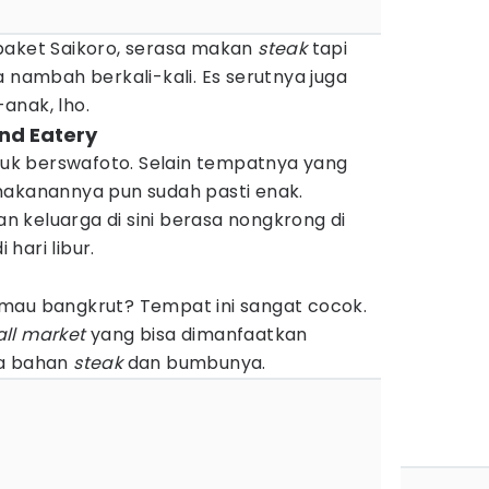
paket Saikoro, serasa makan
steak
tapi
a nambah berkali-kali. Es serutnya juga
anak, lho.
nd Eatery
ntuk berswafoto. Selain tempatnya yang
makanannya pun sudah pasti enak.
 keluarga di sini berasa nongkrong di
hari libur.
 mau bangkrut? Tempat ini sangat cocok.
ll market
yang bisa dimanfaatkan
ja bahan
steak
dan bumbunya.