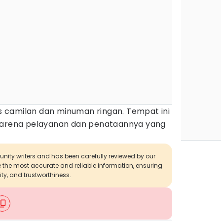
nis camilan dan minuman ringan. Tempat ini
 karena pelayanan dan penataannya yang
munity writers and has been carefully reviewed by our
de the most accurate and reliable information, ensuring
ity, and trustworthiness.