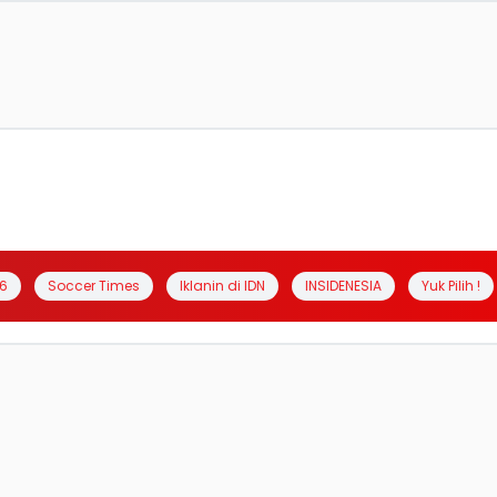
6
Soccer Times
Iklanin di IDN
INSIDENESIA
Yuk Pilih !