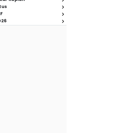
tus
FF
026