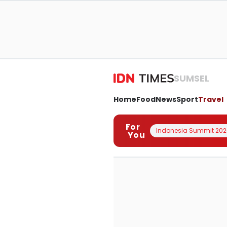
SUMSEL
Home
Food
News
Sport
Travel
For
Indonesia Summit 202
You