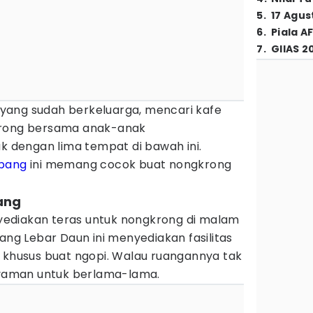
5
.
17 Agus
6
.
Piala A
7
.
GIIAS 2
yang sudah berkeluarga, mencari kafe
krong bersama anak-anak
ak dengan lima tempat di bawah ini.
bang
ini memang cocok buat nongkrong
ang
ediakan teras untuk nongkrong di malam
mang Lebar Daun ini menyediakan fasilitas
n khusus buat ngopi. Walau ruangannya tak
 nyaman untuk berlama-lama.