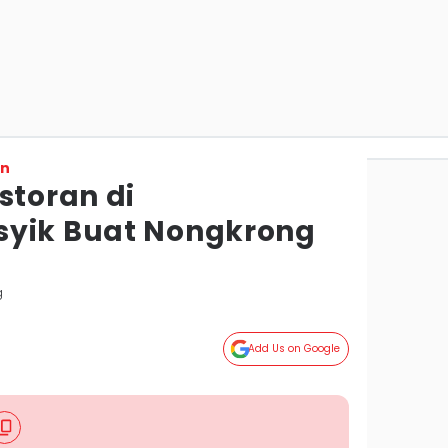
on
storan di
syik Buat Nongkrong
g
Add Us on Google