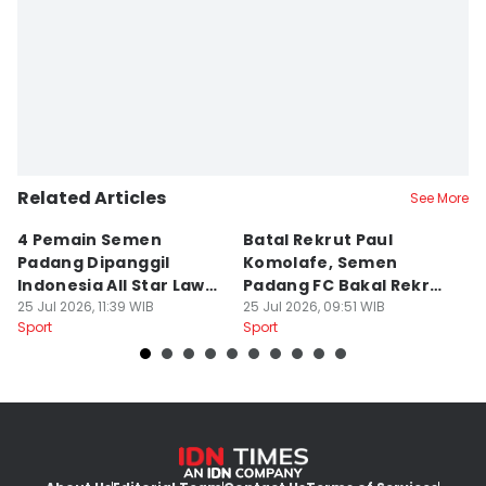
Editor
Deryardli Tiarhendi
Related Articles
See More
4 Pemain Semen
Batal Rekrut Paul
P
Padang Dipanggil
Komolafe, Semen
S
Indonesia All Star Lawan
Padang FC Bakal Rekrut
Uj
Aston Villa
25 Jul 2026, 11:39 WIB
Striker Baru
25 Jul 2026, 09:51 WIB
24
Sport
Sport
Sp