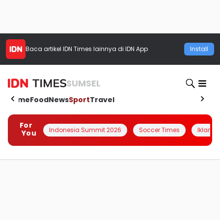
Baca artikel
IDN Times
lainnya di IDN App
Install
SUMSEL
Home
Food
News
Sport
Travel
For
Indonesia Summit 2026
Soccer Times
Iklanin 
You