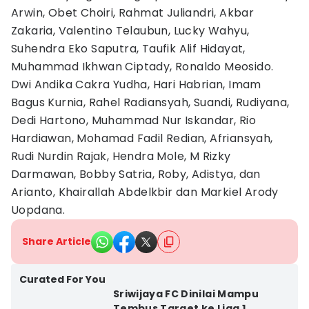
Arwin, Obet Choiri, Rahmat Juliandri, Akbar
Zakaria, Valentino Telaubun, Lucky Wahyu,
Suhendra Eko Saputra, Taufik Alif Hidayat,
Muhammad Ikhwan Ciptady, Ronaldo Meosido.
Dwi Andika Cakra Yudha, Hari Habrian, Imam
Bagus Kurnia, Rahel Radiansyah, Suandi, Rudiyana,
Dedi Hartono, Muhammad Nur Iskandar, Rio
Hardiawan, Mohamad Fadil Redian, Afriansyah,
Rudi Nurdin Rajak, Hendra Mole, M Rizky
Darmawan, Bobby Satria, Roby, Adistya, dan
Arianto, Khairallah Abdelkbir dan Markiel Arody
Uopdana.
Share Article
Curated For You
Sriwijaya FC Dinilai Mampu
Tembus Target ke Liga 1