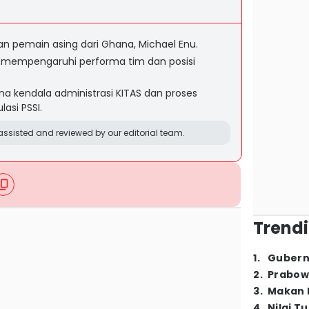
an pemain asing dari Ghana, Michael Enu.
 mempengaruhi performa tim dan posisi
a kendala administrasi KITAS dan proses
asi PSSI.
ssisted and reviewed by our editorial team.
Trendi
1
.
Gubern
2
.
Prabow
3
.
Makan B
4
.
Nilai T