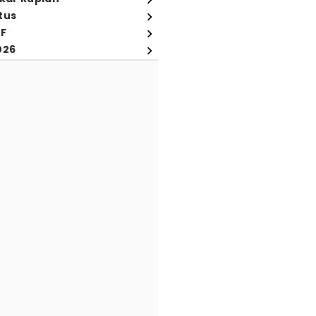
tus
FF
026