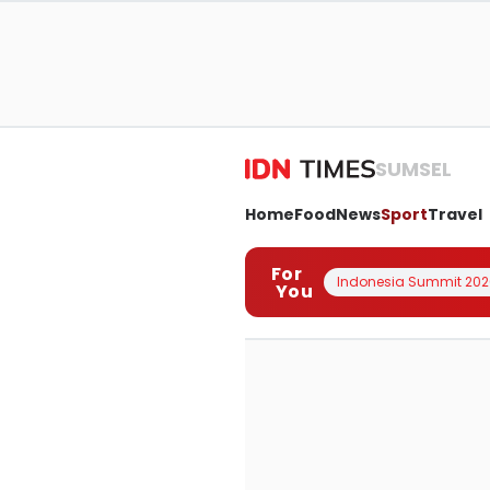
SUMSEL
Home
Food
News
Sport
Travel
For
Indonesia Summit 202
You