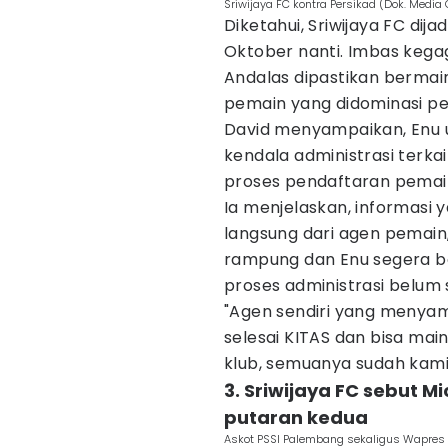
Sriwijaya FC kontra Persikad (Dok. Media O
Diketahui, Sriwijaya FC di
Oktober nanti. Imbas kega
Andalas dipastikan bermai
pemain yang didominasi p
David menyampaikan, Enu u
kendala administrasi terkai
proses pendaftaran pemain 
Ia menjelaskan, informasi 
langsung dari agen pemain
rampung dan Enu segera b
proses administrasi belum 
"Agen sendiri yang menya
selesai KITAS dan bisa mai
klub, semuanya sudah kami s
3. Sriwijaya FC sebut 
putaran kedua
Askot PSSI Palembang sekaligus Wapres 