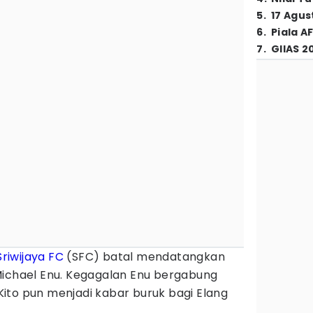
5
.
17 Agus
6
.
Piala A
7
.
GIIAS 2
Sriwijaya FC
(SFC) batal mendatangkan
Michael Enu. Kegagalan Enu bergabung
ito pun menjadi kabar buruk bagi Elang