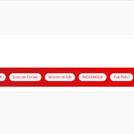
6
Soccer Times
Iklanin di IDN
INSIDENESIA
Yuk Pilih !