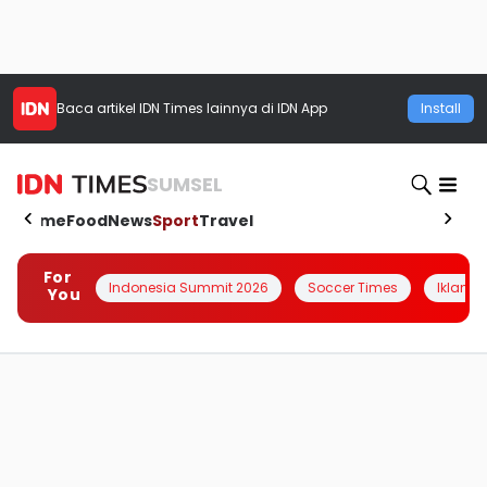
Baca artikel
IDN Times
lainnya di IDN App
Install
SUMSEL
Home
Food
News
Sport
Travel
For
Indonesia Summit 2026
Soccer Times
Iklanin 
You