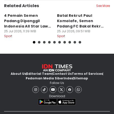
Related Articles
See More
4 Pemain Semen
Batal Rekrut Paul
P
Padang Dipanggil
Komolafe, Semen
S
Indonesia All Star Lawan
Padang FC Bakal Rekrut
Uj
Aston Villa
25 Jul 2026, 11:39 WIB
Striker Baru
25 Jul 2026, 09:51 WIB
24
Sport
Sport
Sp
About Us
Editorial Team
Contact Us
Terms of Services
Pedoman Media Siber
Index
Sitemap
Follow Us
Download