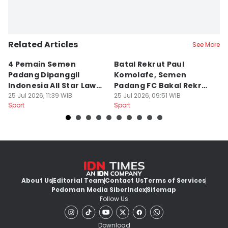
Related Articles
See More
4 Pemain Semen
Batal Rekrut Paul
P
Padang Dipanggil
Komolafe, Semen
S
Indonesia All Star Lawan
Padang FC Bakal Rekrut
Uj
Aston Villa
25 Jul 2026, 11:39 WIB
Striker Baru
25 Jul 2026, 09:51 WIB
24
Sport
Sport
Sp
About Us
Editorial Team
Contact Us
Terms of Services
Pedoman Media Siber
Index
Sitemap
Follow Us
Download