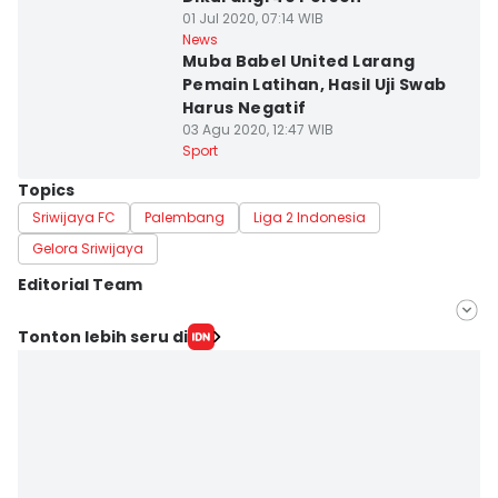
01 Jul 2020, 07:14 WIB
News
Muba Babel United Larang
Pemain Latihan, Hasil Uji Swab
Harus Negatif
03 Agu 2020, 12:47 WIB
Sport
Topics
Sriwijaya FC
Palembang
Liga 2 Indonesia
Gelora Sriwijaya
Editorial Team
Editor
Tonton lebih seru di
Feny Maulia Agustin
Editor
Deryardli Tiarhendi