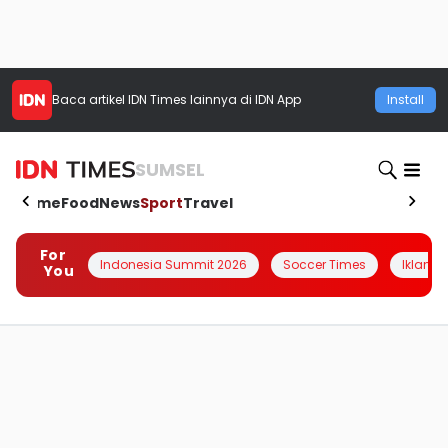
Baca artikel
IDN Times
lainnya di IDN App
Install
SUMSEL
Home
Food
News
Sport
Travel
For
Indonesia Summit 2026
Soccer Times
Iklanin 
You