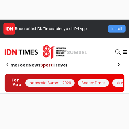
Baca artikel
IDN Times
lainnya di IDN App
Install
SUMSEL
Home
Food
News
Sport
Travel
For
Indonesia Summit 2026
Soccer Times
Iklanin 
You