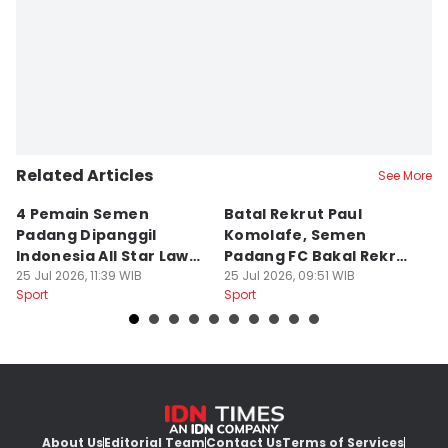
Editor
Deryardli Tiarhendi
Related Articles
See More
4 Pemain Semen
Batal Rekrut Paul
P
Padang Dipanggil
Komolafe, Semen
S
Indonesia All Star Lawan
Padang FC Bakal Rekrut
Uj
Aston Villa
25 Jul 2026, 11:39 WIB
Striker Baru
25 Jul 2026, 09:51 WIB
24
Sport
Sport
Sp
About Us
Editorial Team
Contact Us
Terms of Services