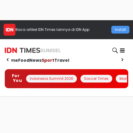
Baca artikel
IDN Times
lainnya di IDN App
Install
SUMSEL
Home
Food
News
Sport
Travel
For
Indonesia Summit 2026
Soccer Times
Iklanin 
You