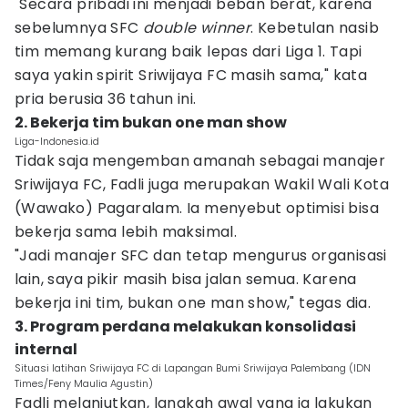
"Secara pribadi ini menjadi beban berat, karena
sebelumnya SFC
double winner
. Kebetulan nasib
tim memang kurang baik lepas dari Liga 1. Tapi
saya yakin spirit Sriwijaya FC masih sama," kata
pria berusia 36 tahun ini.
2. Bekerja tim bukan one man show
Liga-Indonesia.id
Tidak saja mengemban amanah sebagai manajer
Sriwijaya FC, Fadli juga merupakan Wakil Wali Kota
(Wawako) Pagaralam. Ia menyebut optimisi bisa
bekerja sama lebih maksimal.
"Jadi manajer SFC dan tetap mengurus organisasi
lain, saya pikir masih bisa jalan semua. Karena
bekerja ini tim, bukan one man show," tegas dia.
3. Program perdana melakukan konsolidasi
internal
Situasi latihan Sriwijaya FC di Lapangan Bumi Sriwijaya Palembang (IDN
Times/Feny Maulia Agustin)
Fadli melanjutkan, langkah awal yang ia lakukan