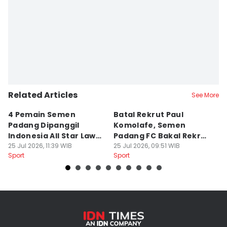
Editor
Deryardli Tiarhendi
Related Articles
See More
4 Pemain Semen
Batal Rekrut Paul
P
Padang Dipanggil
Komolafe, Semen
S
Indonesia All Star Lawan
Padang FC Bakal Rekrut
Uj
Aston Villa
25 Jul 2026, 11:39 WIB
Striker Baru
25 Jul 2026, 09:51 WIB
24
Sport
Sport
Sp