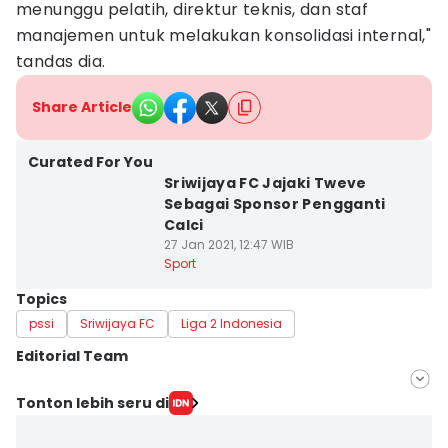
menunggu pelatih, direktur teknis, dan staf
manajemen untuk melakukan konsolidasi internal,"
tandas dia.
Share Article
Curated For You
Sriwijaya FC Jajaki Tweve
Sebagai Sponsor Pengganti
Calci
27 Jan 2021, 12:47 WIB
Sport
Topics
pssi
Sriwijaya FC
Liga 2 Indonesia
Editorial Team
Editor
Tonton lebih seru di
Feny Maulia Agustin