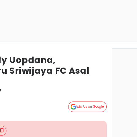
dy Uopdana,
u Sriwijaya FC Asal
g
Add Us on Google