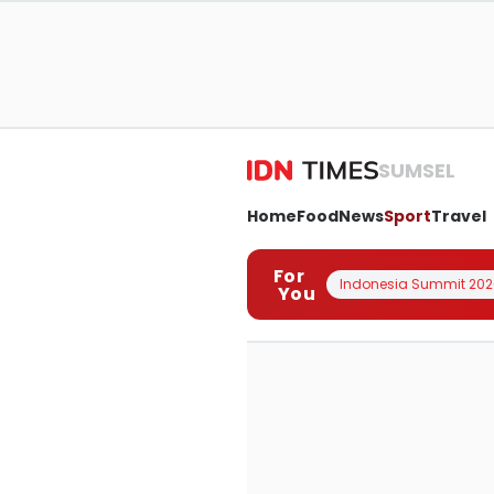
SUMSEL
Home
Food
News
Sport
Travel
For
Indonesia Summit 202
You