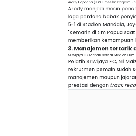
Arody Uopdana (IDN Times/Instagram Sriw
Arody menjadi mesin penc
laga perdana babak penyi
5-1 di Stadion Mandala, Ja
"Kemarin di tim Papua saa
memberikan kemampuan lua
3. Manajemen tertarik 
Sriwijaya FC Latihan sore di Stadion Bum
Pelatih Sriwijaya FC, Nil
rekrutmen pemain sudah s
manajemen maupun jajaran 
prestasi dengan
track rec