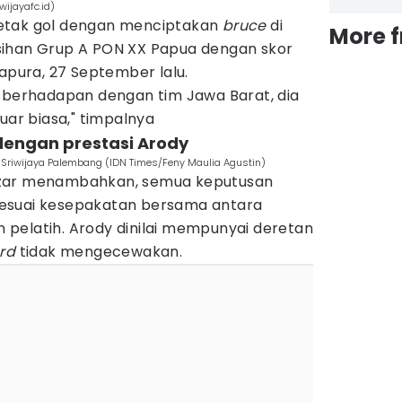
ijayafc.id)
etak gol dengan menciptakan
bruce
di
More 
sihan Grup A PON XX Papua dengan skor
yapura, 27 September lalu.
t berhadapan dengan tim Jawa Barat, dia
r biasa," timpalnya
dengan prestasi Arody
i Sriwijaya Palembang (IDN Times/Feny Maulia Agustin)
 Maizar menambahkan, semua keputusan
esuai kesepakatan bersama antara
pelatih. Arody dinilai mempunyai deretan
ord
tidak mengecewakan.