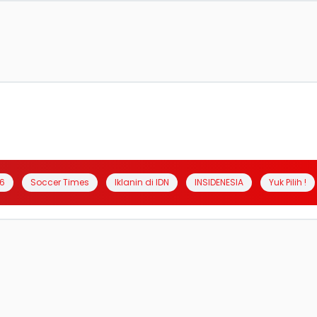
6
Soccer Times
Iklanin di IDN
INSIDENESIA
Yuk Pilih !