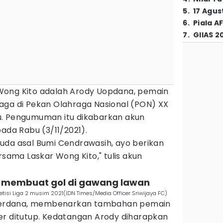
5
.
17 Agus
6
.
Piala A
7
.
GIIAS 2
Wong Kito adalah Arody Uopdana, pemain
aga di Pekan Olahraga Nasional (PON) XX
u. Pengumuman itu dikabarkan akun
pada Rabu (3/11/2021).
uda asal Bumi Cendrawasih, ayo berikan
ma Laskar Wong Kito," tulis akun
ng membuat gol di gawang lawan
etisi Liga 2 musim 2021(IDN Times/Media Officer Sriwijaya FC)
y Perdana, membenarkan tambahan pemain
er ditutup. Kedatangan Arody diharapkan