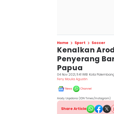
Home
Sport
Soccer
Kenalkan Aro
Penyerang Bar
Papua
04 Nov 2021, 11:41 WIB
Kota Palemban
Feny Maulia Agustin
News
Channel
Arody Uopdana (IDN Times/Instagram)
Share Article