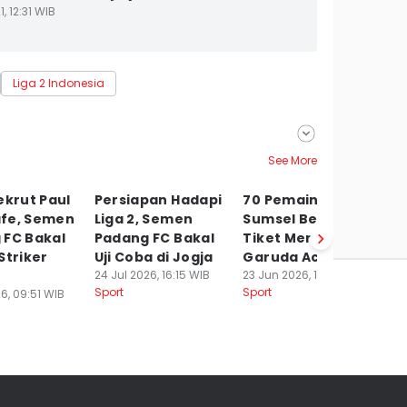
, 12:31 WIB
Liga 2 Indonesia
See More
ekrut Paul
Persiapan Hadapi
70 Pemain Muda
3 
fe, Semen
Liga 2, Semen
Sumsel Berebut 6
F
 FC Bakal
Padang FC Bakal
Tiket Menuju
B
Striker
Uji Coba di Jogja
Garuda Academy
T
24 Jul 2026, 16:15 WIB
23 Jun 2026, 14:06 WIB
21
Sport
Sport
Sp
6, 09:51 WIB