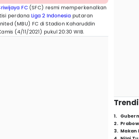
Sriwijaya FC
(SFC) resmi memperkenalkan
tisi perdana
Liga 2 Indonesia
putaran
nited (MBU) FC di Stadion Kaharuddin
Kamis (4/11/2021) pukul 20:30 WIB.
Trendi
1
.
Gubern
2
.
Prabow
3
.
Makan B
4
.
Nilai T