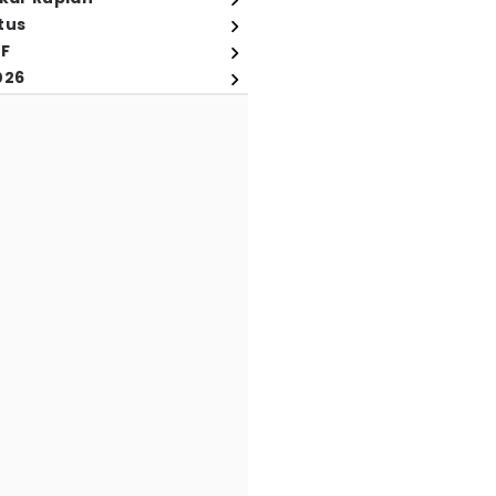
tus
FF
026