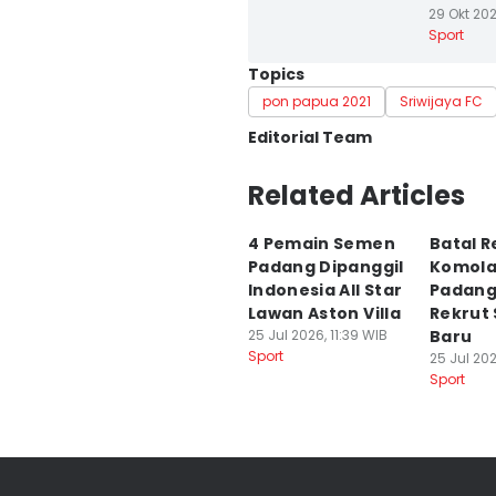
29 Okt 2021
Sport
Topics
pon papua 2021
Sriwijaya FC
Editorial Team
Editor
Related Articles
Feny Maulia Agustin
4 Pemain Semen
Batal R
Editor
Padang Dipanggil
Komola
Deryardli Tiarhendi
Indonesia All Star
Padang
Lawan Aston Villa
Rekrut 
25 Jul 2026, 11:39 WIB
Baru
Sport
25 Jul 202
Sport