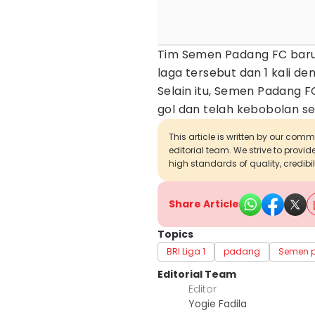
Tim Semen Padang FC baru
laga tersebut dan 1 kali den
Selain itu, Semen Padang F
gol dan telah kebobolan se
This article is written by our com
editorial team. We strive to provi
high standards of quality, credibil
Share Article
Topics
BRI Liga 1
padang
Semen 
Editorial Team
Editor
Yogie Fadila