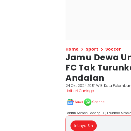
Home
Sport
Soccer
Jamu Dewa Un
FC Tak Turun
Andalan
24 Okt 2024, 19:51 WIB
Kota Palemba
Halbert Caniago
News
Channel
Pelatih Semen Padang FC, Eduardo Almeid
Intinya Sih