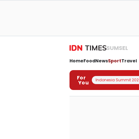
SUMSEL
Home
Food
News
Sport
Travel
For
Indonesia Summit 202
You