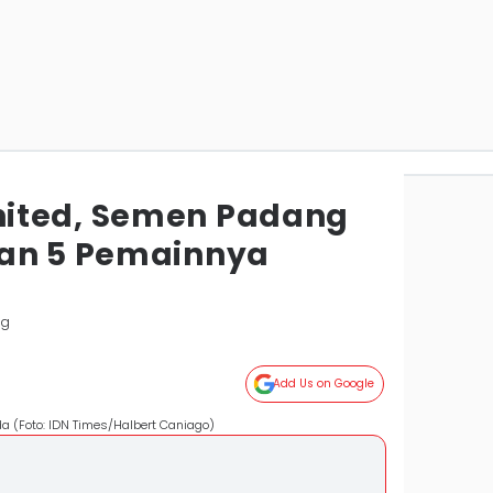
ited, Semen Padang
kan 5 Pemainnya
ng
Add Us on Google
a (Foto: IDN Times/Halbert Caniago)