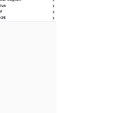
tus
FF
026