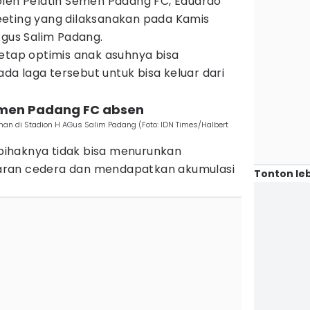
oleh Pelatih Semen Padang FC, Eduardo
eting yang dilaksanakan pada Kamis
Agus Salim Padang.
etap optimis anak asuhnya bisa
a laga tersebut untuk bisa keluar dari
emen Padang FC absen
an di Stadion H AGus Salim Padang (Foto: IDN Times/Halbert
ihaknya tidak bisa menurunkan
aran cedera dan mendapatkan akumulasi
Tonton leb