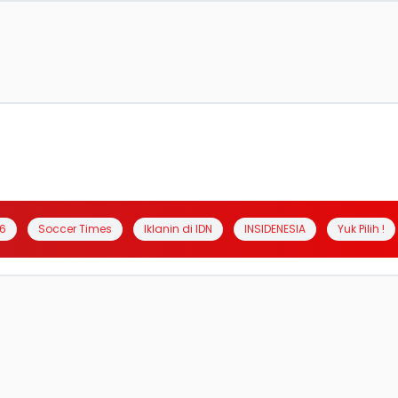
6
Soccer Times
Iklanin di IDN
INSIDENESIA
Yuk Pilih !