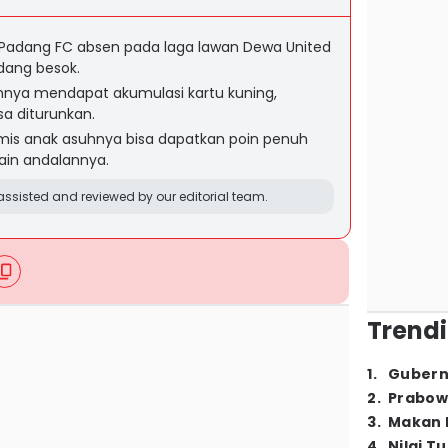
Padang FC absen pada laga lawan Dewa United
adang besok.
innya mendapat akumulasi kartu kuning,
a diturunkan.
imis anak asuhnya bisa dapatkan poin penuh
in andalannya.
ssisted and reviewed by our editorial team.
Trendi
1
.
Gubern
2
.
Prabow
3
.
Makan B
4
.
Nilai T