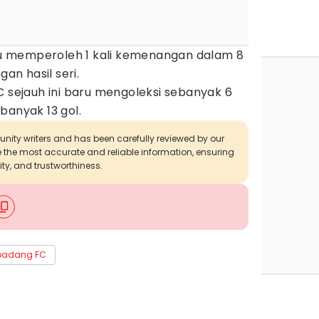
 memperoleh 1 kali kemenangan dalam 8
gan hasil seri.
C sejauh ini baru mengoleksi sebanyak 6
banyak 13 gol.
munity writers and has been carefully reviewed by our
de the most accurate and reliable information, ensuring
ity, and trustworthiness.
padang FC