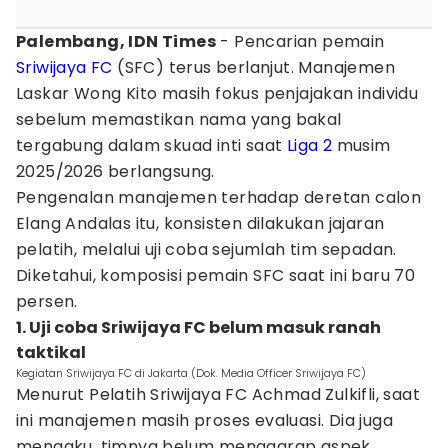
Palembang, IDN Times
- Pencarian pemain
Sriwijaya FC
(SFC) terus berlanjut. Manajemen
Laskar Wong Kito masih fokus penjajakan individu
sebelum memastikan nama yang bakal
tergabung dalam skuad inti saat
Liga 2
musim
2025/2026 berlangsung.
Pengenalan manajemen terhadap deretan calon
Elang Andalas itu, konsisten dilakukan jajaran
pelatih, melalui uji coba sejumlah tim sepadan.
Diketahui, komposisi pemain SFC saat ini baru 70
persen.
1. Uji coba Sriwijaya FC belum masuk ranah
taktikal
Kegiatan Sriwijaya FC di Jakarta (Dok. Media Officer Sriwijaya FC)
Menurut Pelatih Sriwijaya FC Achmad Zulkifli, saat
ini manajemen masih proses evaluasi. Dia juga
mengaku, timnya belum menggarap aspek