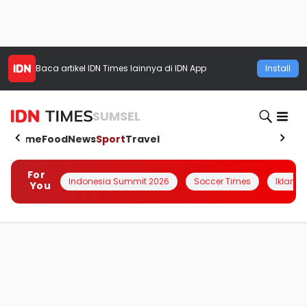
Baca artikel
IDN Times
lainnya di IDN App
Install
SUMSEL
Home
Food
News
Sport
Travel
For
Indonesia Summit 2026
Soccer Times
Iklanin 
You