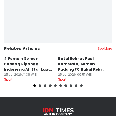
Related Articles
See More
4 Pemain Semen
Batal Rekrut Paul
P
Padang Dipanggil
Komolafe, Semen
S
Indonesia All Star Lawan
Padang FC Bakal Rekrut
Uj
Aston Villa
25 Jul 2026, 11:39 WIB
Striker Baru
25 Jul 2026, 09:51 WIB
24
Sport
Sport
Sp