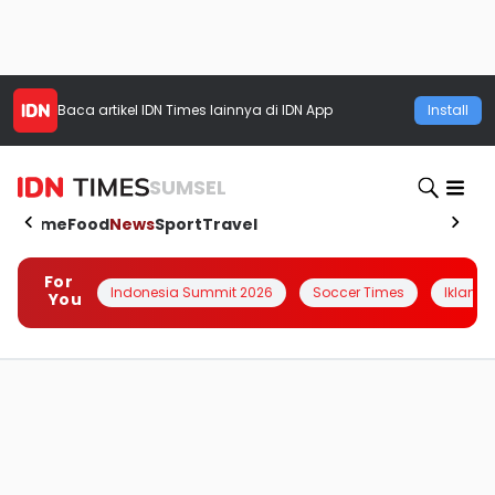
Baca artikel
IDN Times
lainnya di IDN App
Install
SUMSEL
Home
Food
News
Sport
Travel
For
Indonesia Summit 2026
Soccer Times
Iklanin 
You