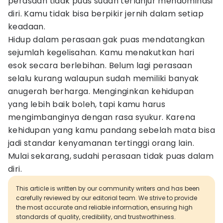
perasaan tidak puas sudah terlanjur mendominasi
diri. Kamu tidak bisa berpikir jernih dalam setiap
keadaan.
Hidup dalam perasaan gak puas mendatangkan
sejumlah kegelisahan. Kamu menakutkan hari
esok secara berlebihan. Belum lagi perasaan
selalu kurang walaupun sudah memiliki banyak
anugerah berharga. Menginginkan kehidupan
yang lebih baik boleh, tapi kamu harus
mengimbanginya dengan rasa syukur. Karena
kehidupan yang kamu pandang sebelah mata bisa
jadi standar kenyamanan tertinggi orang lain.
Mulai sekarang, sudahi perasaan tidak puas dalam
diri.
This article is written by our community writers and has been
carefully reviewed by our editorial team. We strive to provide
the most accurate and reliable information, ensuring high
standards of quality, credibility, and trustworthiness.