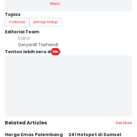
News
Topics
motivasi
prinsip hidup
Editorial Team
Editor
Deryardli Tiarhendi
Tonton lebih seru di
Related Articles
See More
Harga Emas Palembang
241 Hotspot di Sumsel
J