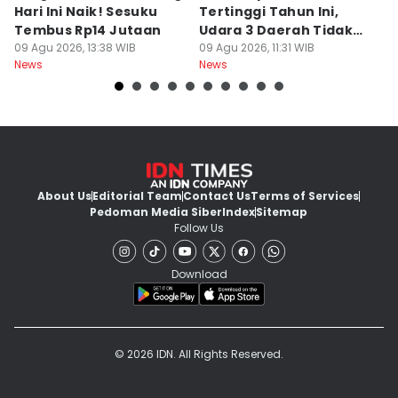
Hari Ini Naik! Sesuku
Tertinggi Tahun Ini,
D
Tembus Rp14 Jutaan
Udara 3 Daerah Tidak
K
09 Agu 2026, 13:38 WIB
Sehat
09 Agu 2026, 11:31 WIB
P
09
News
News
Ne
About Us
Editorial Team
Contact Us
Terms of Services
Pedoman Media Siber
Index
Sitemap
Follow Us
Download
© 2026 IDN. All Rights Reserved.