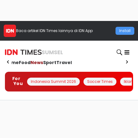
Baca artikel
IDN Times
lainnya di IDN App
Install
SUMSEL
Home
Food
News
Sport
Travel
For
Indonesia Summit 2026
Soccer Times
Iklanin 
You