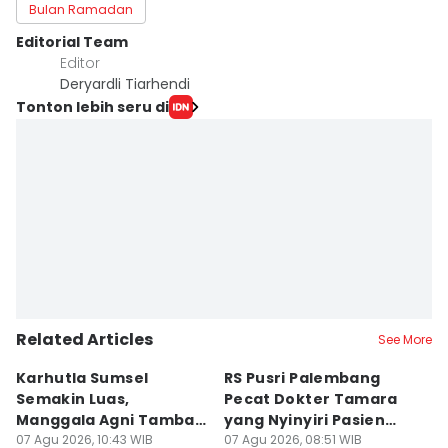
Bulan Ramadan
Editorial Team
Editor
Deryardli Tiarhendi
Tonton lebih seru di
Related Articles
See More
Karhutla Sumsel
RS Pusri Palembang
Su
Semakin Luas,
Pecat Dokter Tamara
C
Manggala Agni Tambah
yang Nyinyiri Pasien
C
Regu Pemadam
07 Agu 2026, 10:43 WIB
Yurizal
07 Agu 2026, 08:51 WIB
07