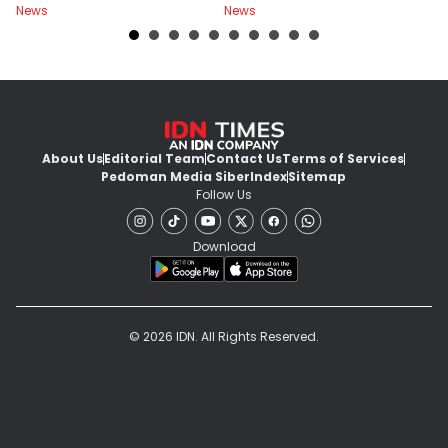
News
News
Ne
About Us
Editorial Team
Contact Us
Terms of Services
Pedoman Media Siber
Index
Sitemap
Follow Us
Download
© 2026 IDN. All Rights Reserved.