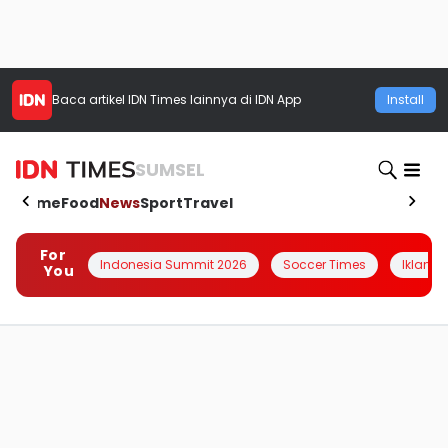
Baca artikel
IDN Times
lainnya di IDN App
Install
SUMSEL
Home
Food
News
Sport
Travel
For
Indonesia Summit 2026
Soccer Times
Iklanin 
You