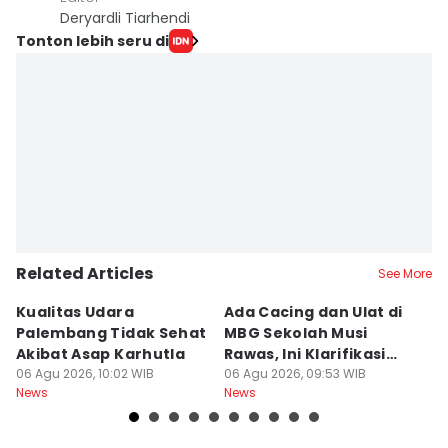
Deryardli Tiarhendi
Tonton lebih seru di
Related Articles
See More
Kualitas Udara
Ada Cacing dan Ulat di
U
Palembang Tidak Sehat
MBG Sekolah Musi
T
Akibat Asap Karhutla
Rawas, Ini Klarifikasi
F
06 Agu 2026, 10:02 WIB
SPPG
06 Agu 2026, 09:53 WIB
A
06
News
News
Ne