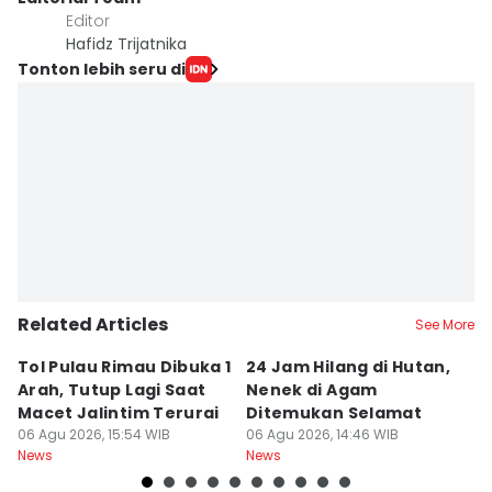
Editor
Hafidz Trijatnika
Tonton lebih seru di
Related Articles
See More
Tol Pulau Rimau Dibuka 1
24 Jam Hilang di Hutan,
Ku
Arah, Tutup Lagi Saat
Nenek di Agam
S
Macet Jalintim Terurai
Ditemukan Selamat
In
06 Agu 2026, 15:54 WIB
06 Agu 2026, 14:46 WIB
06
News
News
Ne