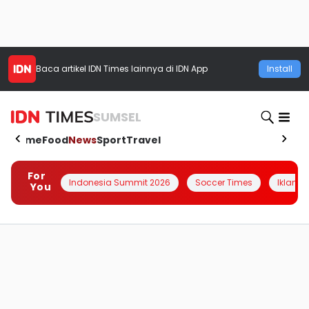
Baca artikel
IDN Times
lainnya di IDN App
Install
SUMSEL
Home
Food
News
Sport
Travel
For
Indonesia Summit 2026
Soccer Times
Iklanin 
You