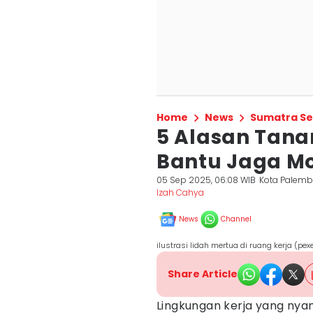
Home
News
Sumatra Se
5 Alasan Tan
Bantu Jaga Moo
05 Sep 2025, 06:08 WIB
Kota Palem
Izah Cahya
News
Channel
ilustrasi lidah mertua di ruang kerja (pex
Share Article
Lingkungan kerja yang nyam