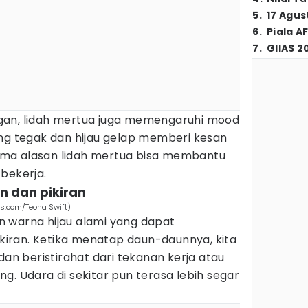
5
.
17 Agus
6
.
Piala A
7
.
GIIAS 2
gan, lidah mertua juga memengaruhi mood
ang tegak dan hijau gelap memberi kesan
 lima alasan lidah mertua bisa membantu
 bekerja.
n dan pikiran
els.com/Teona Swift)
 warna hijau alami yang dapat
iran. Ketika menatap daun-daunnya, kita
dan beristirahat dari tekanan kerja atau
g. Udara di sekitar pun terasa lebih segar