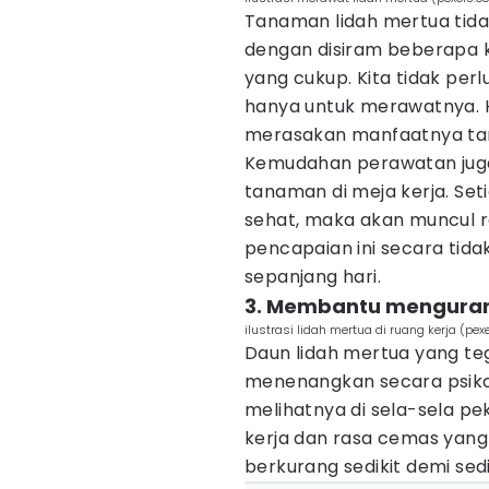
Tanaman lidah mertua tid
dengan disiram beberapa k
yang cukup. Kita tidak per
hanya untuk merawatnya. H
merasakan manfaatnya ta
Kemudahan perawatan juga
tanaman di meja kerja. Set
sehat, maka akan muncul ra
pencapaian ini secara ti
sepanjang hari.
3. Membantu menguran
ilustrasi lidah mertua di ruang kerja (pe
Daun lidah mertua yang te
menenangkan secara psikol
melihatnya di sela-sela p
kerja dan rasa cemas yang
berkurang sedikit demi sedi