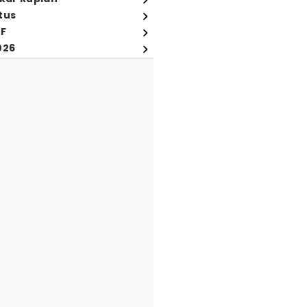
tus
FF
026