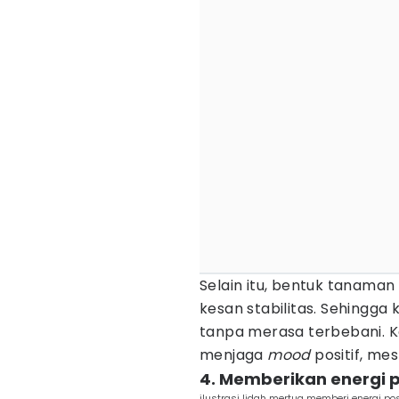
Selain itu, bentuk tanama
kesan stabilitas. Sehingg
tanpa merasa terbebani. 
menjaga
mood
positif, me
4. Memberikan energi po
ilustrasi lidah mertua memberi energi pos