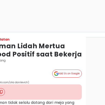
latan
aman Lidah Mertua
d Positif saat Bekerja
bang
Add Us on Google
els.com/olia danilevich)
an tidak selalu datang dari meja yang