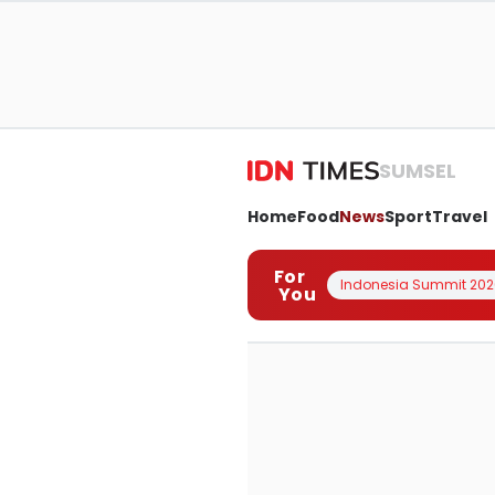
SUMSEL
Home
Food
News
Sport
Travel
For
Indonesia Summit 202
You