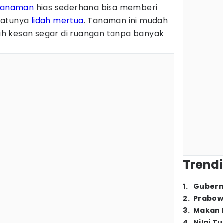
Tanaman
hias sederhana bisa memberi
satunya
lidah mertua
. Tanaman ini mudah
h kesan segar di ruangan tanpa banyak
Trendi
1
.
Gubern
2
.
Prabow
3
.
Makan B
4
.
Nilai T