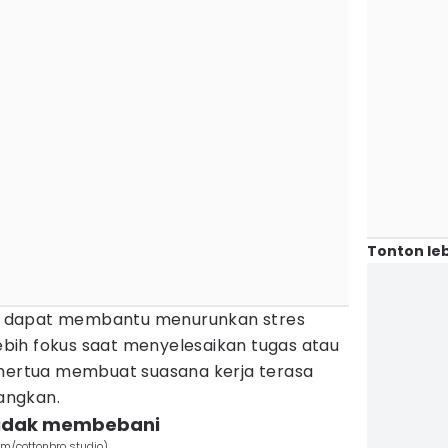
Tonton leb
ini dapat membantu menurunkan stres
lebih fokus saat menyelesaikan tugas atau
 mertua membuat suasana kerja terasa
angkan.
tidak membebani
om/cottonbro studio)