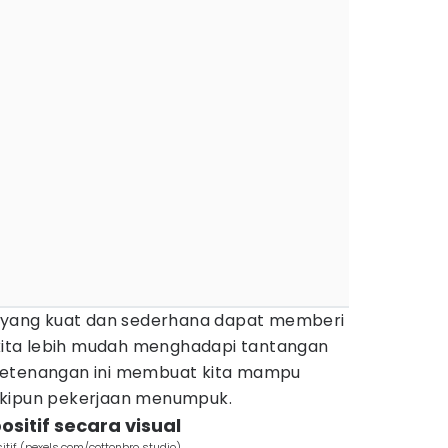
n yang kuat dan sederhana dapat memberi
a kita lebih mudah menghadapi tantangan
Ketenangan ini membuat kita mampu
skipun pekerjaan menumpuk.
sitif secara visual
itif (pexels.com/cottonbro studio)