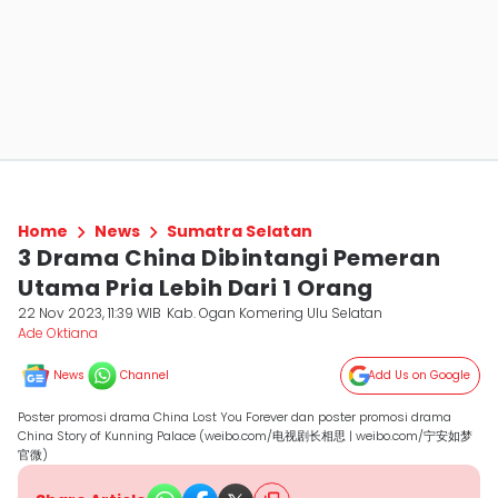
Home
News
Sumatra Selatan
3 Drama China Dibintangi Pemeran
Utama Pria Lebih Dari 1 Orang
22 Nov 2023, 11:39 WIB
Kab. Ogan Komering Ulu Selatan
Ade Oktiana
News
Channel
Add Us on Google
Poster promosi drama China Lost You Forever dan poster promosi drama
China Story of Kunning Palace (weibo.com/电视剧长相思 | weibo.com/宁安如梦
官微)