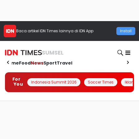
Baca artikel
IDN Times
lainnya di IDN App
Install
SUMSEL
Home
Food
News
Sport
Travel
For
Indonesia Summit 2026
Soccer Times
Iklanin 
You