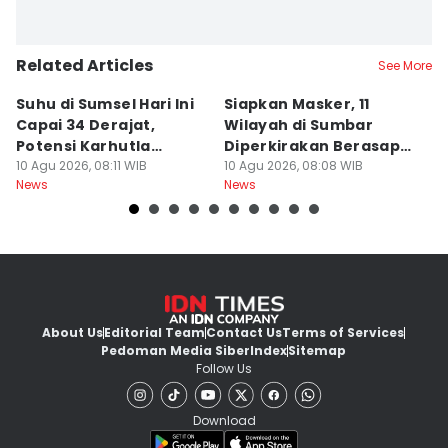
Related Articles
See More
Suhu di Sumsel Hari Ini
Siapkan Masker, 11
H
Capai 34 Derajat,
Wilayah di Sumbar
Ha
Potensi Karhutla
Diperkirakan Berasap
T
Meningkat
10 Agu 2026, 08:11 WIB
dan Berkabut
10 Agu 2026, 08:08 WIB
09
News
News
Ne
About Us
Editorial Team
Contact Us
Terms of Services
Pedoman Media Siber
Index
Sitemap
Follow Us
Download