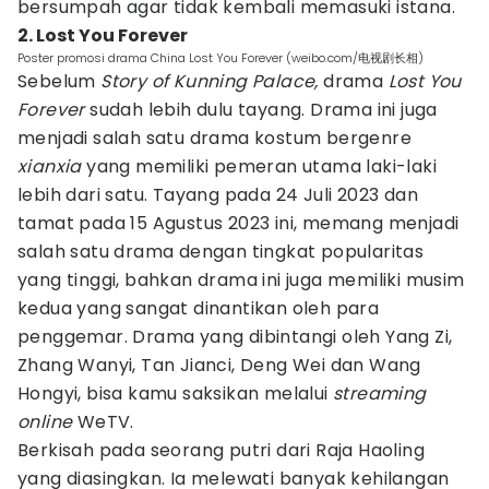
bersumpah agar tidak kembali memasuki istana.
2. Lost You Forever
Poster promosi drama China Lost You Forever (weibo.com/电视剧长相)
Sebelum
Story of Kunning Palace,
drama
Lost You
Forever
sudah lebih dulu tayang. Drama ini juga
menjadi salah satu drama kostum bergenre
xianxia
yang memiliki pemeran utama laki-laki
lebih dari satu. Tayang pada 24 Juli 2023 dan
tamat pada 15 Agustus 2023 ini, memang menjadi
salah satu drama dengan tingkat popularitas
yang tinggi, bahkan drama ini juga memiliki musim
kedua yang sangat dinantikan oleh para
penggemar. Drama yang dibintangi oleh Yang Zi,
Zhang Wanyi, Tan Jianci, Deng Wei dan Wang
Hongyi, bisa kamu saksikan melalui
streaming
online
WeTV.
Berkisah pada seorang putri dari Raja Haoling
yang diasingkan. Ia melewati banyak kehilangan