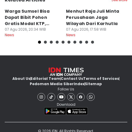
Warga Sumsel Bisa
Menhut Raja Juli Minta
M
Dapat Bibit Pohon
Perusahaan Jaga
T
Gratis Modal KTP,
Wilayah Dari Karhutla
K
Menhut Beberkan
07 Agu 2026, 20:34 WIB
07 Agu 2026, 17:58 WIB
07
News
News
Ne
Caranya
About Us
Editorial Team
Contact Us
Terms of Services
Pedoman Media Siber
Index
Sitemap
Follow Us
Download
© 2026 IDN. All Rights Reserved.