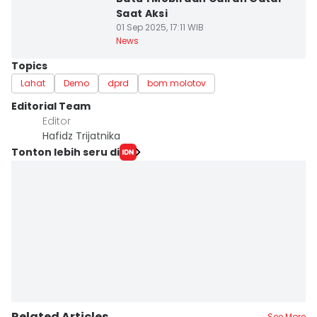
Saat Aksi
01 Sep 2025, 17:11 WIB
News
Topics
Lahat
Demo
dprd
bom molotov
Editorial Team
Editor
Hafidz Trijatnika
Tonton lebih seru di
Related Articles
See More