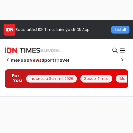
Baca artikel
IDN Times
lainnya di IDN App
Install
SUMSEL
Home
Food
News
Sport
Travel
For
Indonesia Summit 2026
Soccer Times
Iklanin 
You