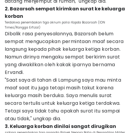
datang menjemput di rumah," ungkap dia.
2. Bazarsah sempat kirimkan surat ke keluarga
korban
Terdakwa penembakan tiga oknum polisi Kopda Bazarsah (IDN
Times/Rangga Erfizal)
Dibalik rasa penyesalannya, Bazarsah belum
sempat mengucapkan permintaan maaf secara
langsung kepada pihak keluarga ketiga korban.
Namun dirinya mengaku sempat berkirim surat
yang diwakilkan oleh kakak iparnya bernama
Ervandi.
"Saat saya di tahan di Lampung saya mau minta
maaf saat itu juga tetapi masih takut karena
keluarga masih berduka. Saya menulis surat
secara tertulis untuk keluarga ketiga terdakwa.
Tetapi saya tidak tahu apakah surat itu sampai
atau tidak," ungkap dia.
3. Keluarga korban dinilai sangat dirugikan
sidang penembakan tiga anggota Polsek Negara Batin di Pengadilan Militer