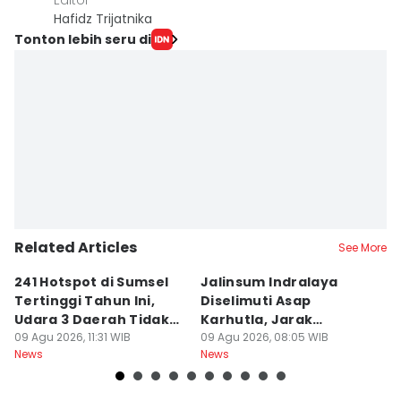
Editor
Hafidz Trijatnika
Tonton lebih seru di
Related Articles
See More
241 Hotspot di Sumsel
Jalinsum Indralaya
1
Tertinggi Tahun Ini,
Diselimuti Asap
P
Udara 3 Daerah Tidak
Karhutla, Jarak
M
Sehat
09 Agu 2026, 11:31 WIB
Pandang 30 Meter
09 Agu 2026, 08:05 WIB
D
08
News
News
Ne