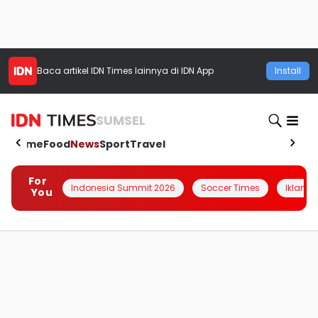
Baca artikel
IDN Times
lainnya di IDN App
Install
SUMSEL
Home
Food
News
Sport
Travel
For
Indonesia Summit 2026
Soccer Times
Iklanin 
You