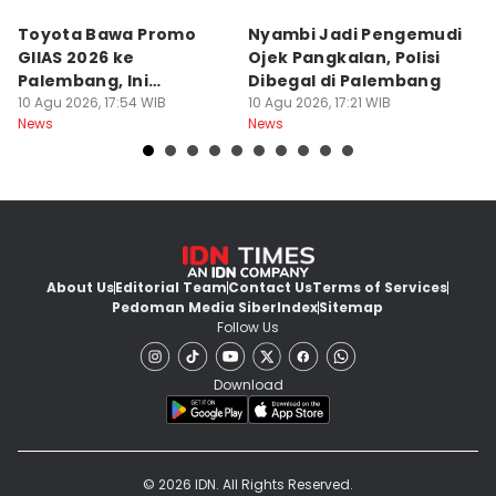
Toyota Bawa Promo
Nyambi Jadi Pengemudi
H
GIIAS 2026 ke
Ojek Pangkalan, Polisi
B
Palembang, Ini
Dibegal di Palembang
Ri
Penawaran
10 Agu 2026, 17:54 WIB
10 Agu 2026, 17:21 WIB
P
10
News
News
Ne
Menariknya!
About Us
Editorial Team
Contact Us
Terms of Services
Pedoman Media Siber
Index
Sitemap
Follow Us
Download
© 2026 IDN. All Rights Reserved.