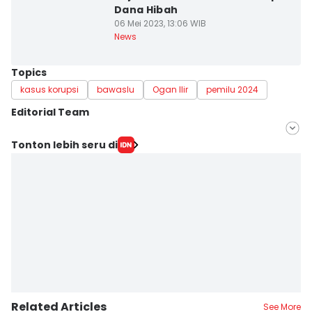
Dana Hibah
06 Mei 2023, 13:06 WIB
News
Topics
kasus korupsi
bawaslu
Ogan Ilir
pemilu 2024
Editorial Team
Editor
Tonton lebih seru di
Deryardli Tiarhendi
Editor
Rangga Erfizal
Related Articles
See More