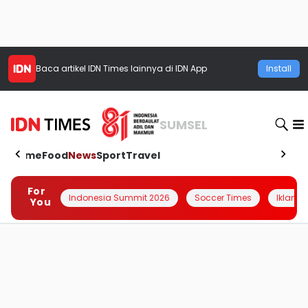
Baca artikel
IDN Times
lainnya di IDN App
Install
SUMSEL
Home
Food
News
Sport
Travel
For
Indonesia Summit 2026
Soccer Times
Iklanin 
You