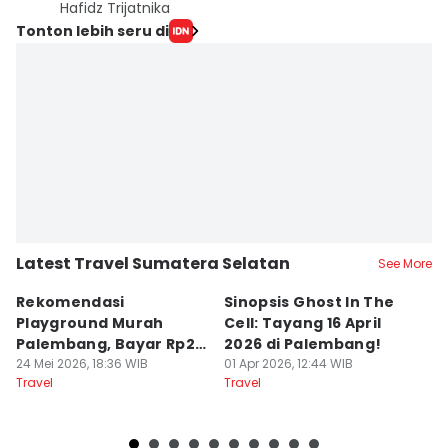
Hafidz Trijatnika
Tonton lebih seru di
Latest Travel Sumatera Selatan
See More
Rekomendasi
Sinopsis Ghost In The
1
Playground Murah
Cell: Tayang 16 April
W
Palembang, Bayar Rp20
2026 di Palembang!
L
Ribu Main Sepuasnya
24 Mei 2026, 18:36 WIB
01 Apr 2026, 12:44 WIB
28
Travel
Travel
Tr