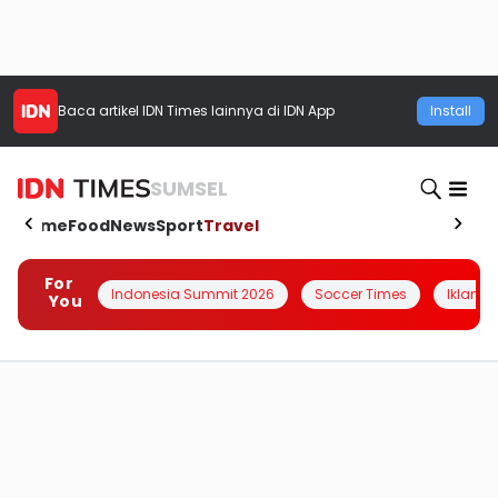
Baca artikel
IDN Times
lainnya di IDN App
Install
SUMSEL
Home
Food
News
Sport
Travel
For
Indonesia Summit 2026
Soccer Times
Iklanin 
You