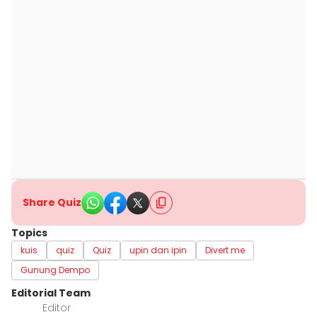
Share Quiz
Topics
kuis
quiz
Quiz
upin dan ipin
Divert me
Gunung Dempo
Editorial Team
Editor