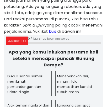
selalu jadi momen yang paling ditunggu para
petualang. Ada yang langsung rebahan, ada yang
sibuk foto, ada juga yang diam menikmati suasana.
Dari reaksi pertamamu di puncak, kita bisa tahu
karakter
Upin & Ipin
yang paling cocok menemani
perjalananmu. Yuk ikut
kuis
di bawah ini!
0
/
1
quiz has been answered.
Question
1
/
1
Apa yang kamu lakukan pertama kali
setelah mencapai puncak Gunung
Dempo?
Duduk santai sambil
Menenangkan diri,
menikmati
minum, lalu
pemandangan dan
memastikan kondisi
udara dingin
tubuh aman
Ajak teman ngobrol dan
Langsung cari spot