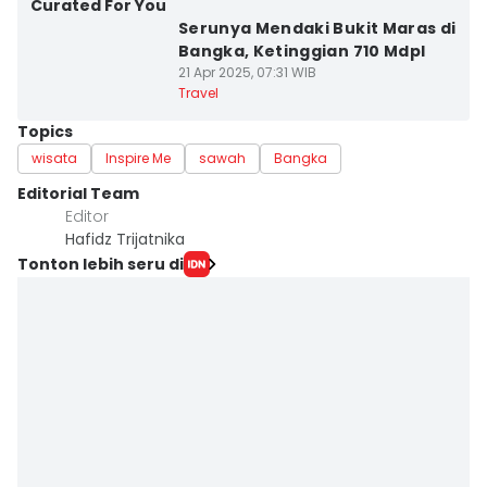
Curated For You
Serunya Mendaki Bukit Maras di
Bangka, Ketinggian 710 Mdpl
21 Apr 2025, 07:31 WIB
Travel
Topics
wisata
Inspire Me
sawah
Bangka
Editorial Team
Editor
Hafidz Trijatnika
Tonton lebih seru di