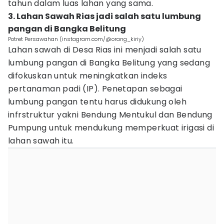
tahun dalam luas lahan yang sama.
3. Lahan Sawah Rias jadi salah satu lumbung
pangan di Bangka Belitung
Potret Persawahan (instagram.com/@orang_kiriy)
Lahan sawah di Desa Rias ini menjadi salah satu
lumbung pangan di Bangka Belitung yang sedang
difokuskan untuk meningkatkan indeks
pertanaman padi (IP). Penetapan sebagai
lumbung pangan tentu harus didukung oleh
infrstruktur yakni Bendung Mentukul dan Bendung
Pumpung untuk mendukung memperkuat irigasi di
lahan sawah itu.