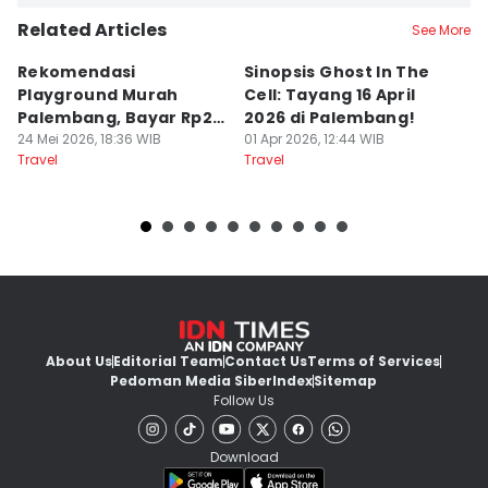
Related Articles
See More
Rekomendasi
Sinopsis Ghost In The
1
Playground Murah
Cell: Tayang 16 April
W
Palembang, Bayar Rp20
2026 di Palembang!
L
Ribu Main Sepuasnya
24 Mei 2026, 18:36 WIB
01 Apr 2026, 12:44 WIB
28
Travel
Travel
Tr
About Us
Editorial Team
Contact Us
Terms of Services
Pedoman Media Siber
Index
Sitemap
Follow Us
Download