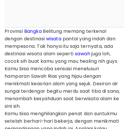
Provinsi
Bangka
Belitung memang terkenal
dengan destinasi
wisata
pantai yang indah dan
mempesona. Tak hanya itu saja ternyata, ada
destinasi wisata alam seperti
sawah
juga loh,
cocok sih buat kamu yang mau healing nih guys.
Kamu bisa mencoba sensasi menelusuri
hamparan Sawah Rias yang hijau dengan
menikmati keasrian alam yang sejuk. Desiran air
sungai terdengar begitu merdu saat tiba di sana,
menambah kesyahduan saat berwisata alam ke
sini sih.
Kamu bisa menghilangkan penat dan suntukmu
setelah berhari-hari bekerja, dengan menikmati
pemandangan yang indah ini. Apalagi kalau