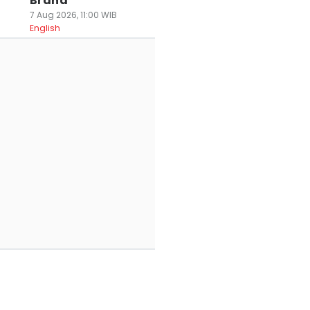
Brand
7 Aug 2026, 11:00 WIB
English
bur Idul Fitri
[QUIZ] Kamu Naik
Belanja Songket 