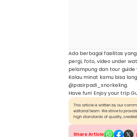
Ada berbagai fasilitas ya
pergi, foto, video under wa
pelampung dan tour guide
Kalau minat kamu bisa lan
@pasirpadi_snorkeling.
Have fun! Enjoy your trip G
This article is written by our com
editorial team. We strive to provi
high standards of quality, credibil
Share Article