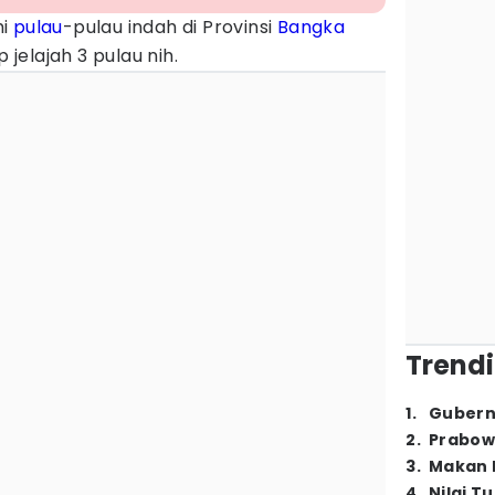
hi
pulau
-pulau indah di Provinsi
Bangka
 jelajah 3 pulau nih.
Trendi
1
.
Gubern
2
.
Prabow
3
.
Makan B
4
.
Nilai T