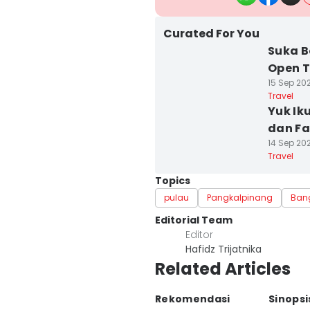
Curated For You
Suka B
Open T
15 Sep 202
Travel
Yuk Iku
dan Fa
14 Sep 202
Travel
Topics
pulau
Pangkalpinang
Ban
Editorial Team
Editor
Hafidz Trijatnika
Related Articles
Rekomendasi
Sinopsi