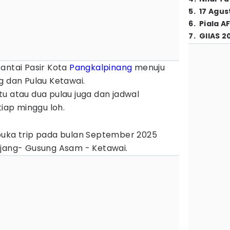
5
.
17 Agus
6
.
Piala A
7
.
GIIAS 2
antai Pasir Kota
Pangkalpinang
menuju
g dan Pulau Ketawai.
u atau dua pulau juga dan jadwal
tiap minggu loh.
buka trip pada bulan September 2025
njang- Gusung Asam - Ketawai.