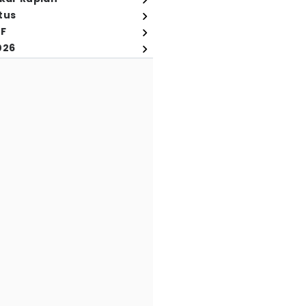
tus
FF
026