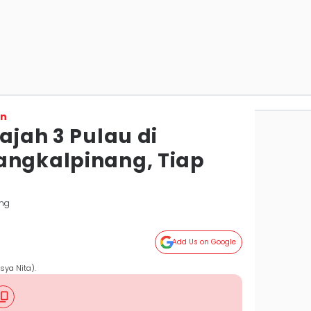
on
lajah 3 Pulau di
angkalpinang, Tiap
ng
Add Us on Google
sya Nita).