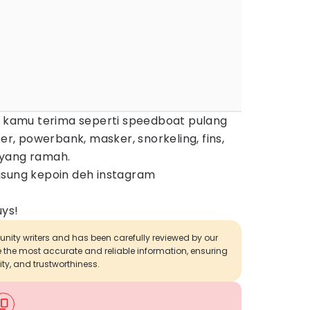
ng kamu terima seperti speedboat pulang
ter, powerbank, masker, snorkeling, fins,
 yang ramah.
gsung kepoin deh instagram
uys!
munity writers and has been carefully reviewed by our
de the most accurate and reliable information, ensuring
ity, and trustworthiness.