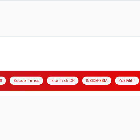
6
Soccer Times
Iklanin di IDN
INSIDENESIA
Yuk Pilih !