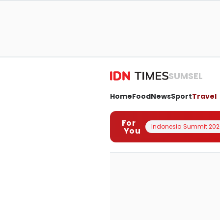
SUMSEL
Home
Food
News
Sport
Travel
For
Indonesia Summit 202
You