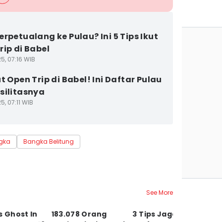
erpetualang ke Pulau? Ini 5 Tips Ikut
rip di Babel
5, 07:16 WIB
t Open Trip di Babel! Ini Daftar Pulau
silitasnya
5, 07:11 WIB
gka
Bangka Belitung
See More
s Ghost In
183.078 Orang
3 Tips Jaga
Li