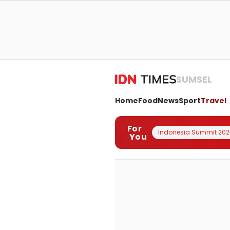
SUMSEL
Home
Food
News
Sport
Travel
For
Indonesia Summit 202
You