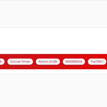
6
Soccer Times
Iklanin di IDN
INSIDENESIA
Yuk Pilih !