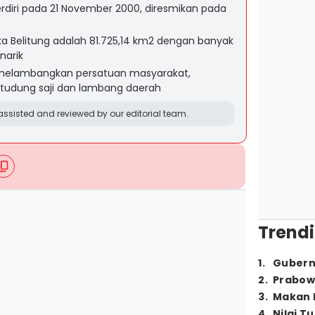
erdiri pada 21 November 2000, diresmikan pada
gka Belitung adalah 81.725,14 km2 dengan banyak
narik
 melambangkan persatuan masyarakat,
 tudung saji dan lambang daerah
ssisted and reviewed by our editorial team.
Trendi
1
.
Gubern
2
.
Prabow
3
.
Makan B
4
.
Nilai T