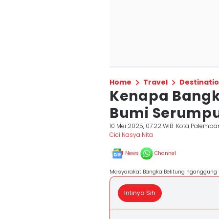
Home
Travel
Destinati
Kenapa Bangka
Bumi Serumpu
10 Mei 2025, 07:22 WIB
Kota Palemba
Cici Nasya Nita
News
Channel
Masyarakat Bangka Belitung nganggung 
Intinya Sih