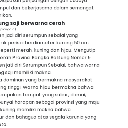
wujudkan perjuangan dengan budaya
mpul dan bekerjasama dalam semangat
rikan.
dung saji berwarna cerah
prov.go.id)
n jadi diri serumpun sebalai yang
uk perisai berdiameter kurang 50 cm
perti merah, kuning dan hijau. Mengutip
erah Provinsi Bangka Belitung Nomor 9
n jati diri Serumpun Sebalai, bahwa warna
 saji memiliki makna.
a dominan yang bermakna masyarakat
ang tinggi. Warna hijau bermakna bahwa
merupakan tempat yang subur, damai,
nyai harapan sebagai provinsi yang maju
 kuning memiliki makna bahwa
ur dan bahagua atas segala karunia yang
pta.