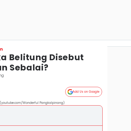
on
 Belitung Disebut
n Sebalai?
ng
Add Us on Google
(youtube.com/Wonderful Pangkalpinang)