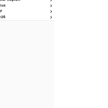
tus
FF
026