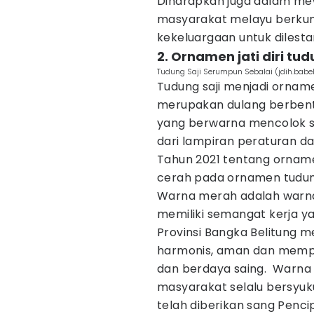
Diharapkan juga dalam me
masyarakat melayu berku
kekeluargaan untuk dilesta
2. Ornamen jati diri tu
Tudung Saji Serumpun Sebalai (jdih.babel
Tudung saji menjadi orname
merupakan dulang berbent
yang berwarna mencolok se
dari lampiran peraturan da
Tahun 2021 tentang orname
cerah pada ornamen tudung
Warna merah adalah warn
memiliki semangat kerja y
Provinsi Bangka Belitung 
harmonis, aman dan mempu
dan berdaya saing. Warna
masyarakat selalu bersyuk
telah diberikan sang Penci