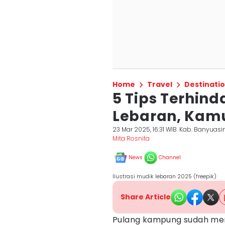
Home
Travel
Destinati
5 Tips Terhin
Lebaran, Kam
23 Mar 2025, 16:31 WIB
Kab. Banyuasi
Mita Rosnita
News
Channel
Ilustrasi mudik lebaran 2025 (freepik)
Share Article
Pulang kampung sudah menja