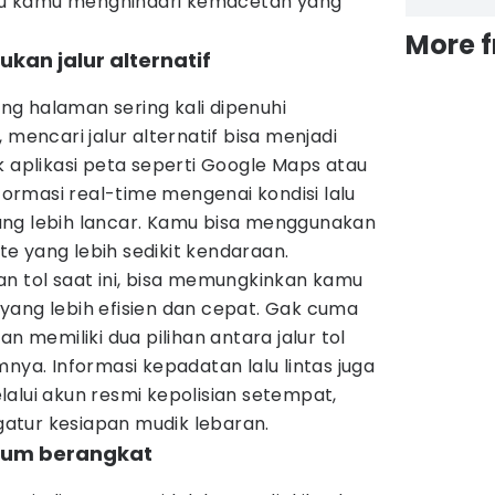
u kamu menghindari kemacetan yang
More 
kan jalur alternatif
g halaman sering kali dipenuhi
 mencari jalur alternatif bisa menjadi
k aplikasi peta seperti Google Maps atau
rmasi real-time mengenai kondisi lalu
f yang lebih lancar. Kamu bisa menggunakan
ute yang lebih sedikit kendaraan.
an tol saat ini, bisa memungkinkan kamu
yang lebih efisien dan cepat. Gak cuma
an memiliki dua pilihan antara jalur tol
nya. Informasi kepadatan lalu lintas juga
alui akun resmi kepolisian setempat,
atur kesiapan mudik lebaran.
lum berangkat