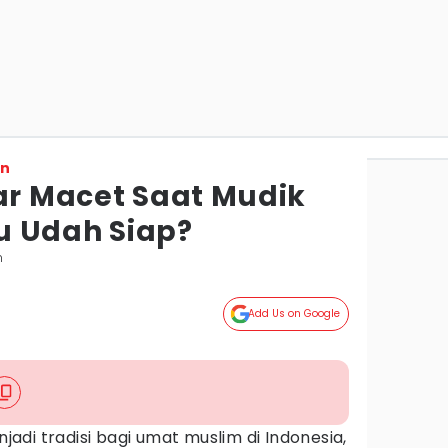
on
dar Macet Saat Mudik
u Udah Siap?
n
Add Us on Google
di tradisi bagi umat muslim di Indonesia,