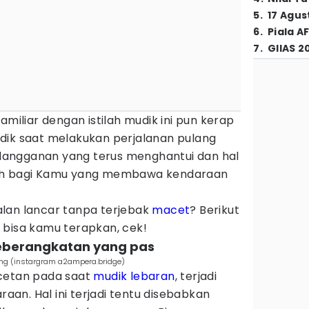
5
.
17 Agus
6
.
Piala A
7
.
GIIAS 2
amiliar dengan istilah mudik ini pun kerap
dik saat melakukan perjalanan pulang
angganan yang terus menghantui dan hal
bih bagi Kamu yang membawa kendaraan
lan lancar tanpa terjebak
macet
? Berikut
 bisa kamu terapkan, cek!
eberangkatan yang pas
bang (instargram a2ampera.bridge)
acetan pada saat
mudik lebaran
, terjadi
an. Hal ini terjadi tentu disebabkan