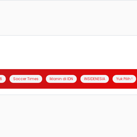
6
Soccer Times
Iklanin di IDN
INSIDENESIA
Yuk Pilih !