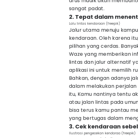
arus mudik akan membant
sangat padat.
2. Tepat dalam menentu
Lalu lintas kendaraan (freepik)
Jalur utama menuju kampun
kendaraan. Oleh karena itu,
pilihan yang cerdas. Banya
Waze yang memberikan info
lintas dan jalur alternati
aplikasi ini untuk memilih r
Bahkan, dengan adanya jal
dalam melakukan perjalan 
itu, Kamu nantinya tentu ak
atau jalan lintas pada umum
bisa terus kamu pantau mel
yang bertugas dalam meng
3. Cek kendaraan sebe
Ilustrasi pengecekan kendaraa (freepik)