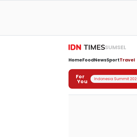
SUMSEL
Home
Food
News
Sport
Travel
For
Indonesia Summit 202
You