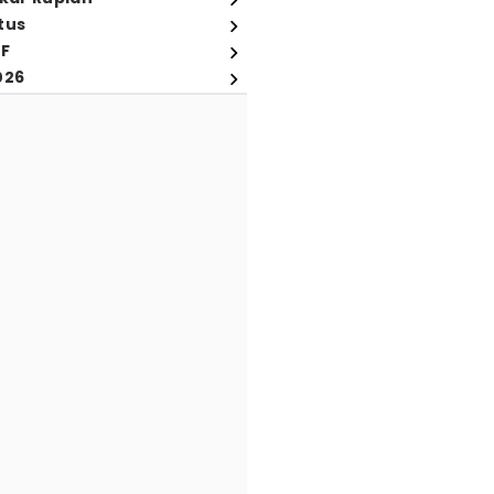
tus
FF
026