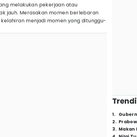
yang melakukan pekerjaan atau
rak jauh. Merasakan momen berlebaran
 kelahiran menjadi momen yang ditunggu-
Trendi
1
.
Gubern
2
.
Prabow
3
.
Makan B
4
.
Nilai T