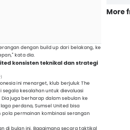
More 
erangan dengan build up dari belakang, ke
an," kata dia.
ted konsisten teknikal dan strategi
r)
esia ini menarget, klub berjuluk The
i segala kesalahan untuk dievaluasi
. Dia juga berharap dalam sebulan ke
aga perdana, Sumsel United bisa
n pola permainan kombinasi serangan
an di bulan ini. Bagaimana secara taktikal