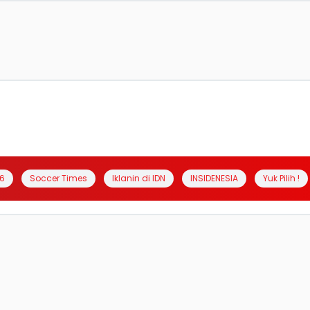
6
Soccer Times
Iklanin di IDN
INSIDENESIA
Yuk Pilih !