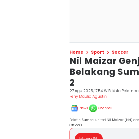
Home
Sport
Soccer
Nil Maizar Gen
Belakang Sums
2
27 Agu 2025, 17:54 WIB
Kota Palemb
Feny Maulia Agustin
News
Channel
Pelatih Sumsel united Nil Maizar (kiri) 
Officer)
Intinya Sih