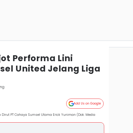
jot Performa Lini
el United Jelang Liga
ang
Add Us on Google
dan Dirut PT Cahaya Sumsel Utama Erick Yuniman (Dok. Media