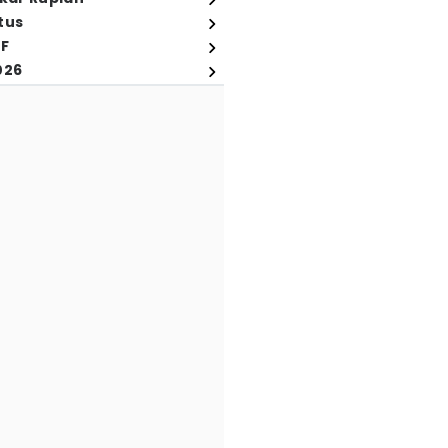
tus
FF
026