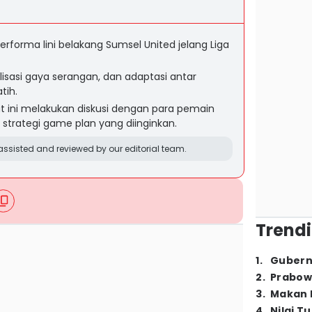
rforma lini belakang Sumsel United jelang Liga
lisasi gaya serangan, dan adaptasi antar
tih.
at ini melakukan diskusi dengan para pemain
trategi game plan yang diinginkan.
ssisted and reviewed by our editorial team.
Trendi
1
.
Gubern
2
.
Prabow
3
.
Makan B
4
.
Nilai T