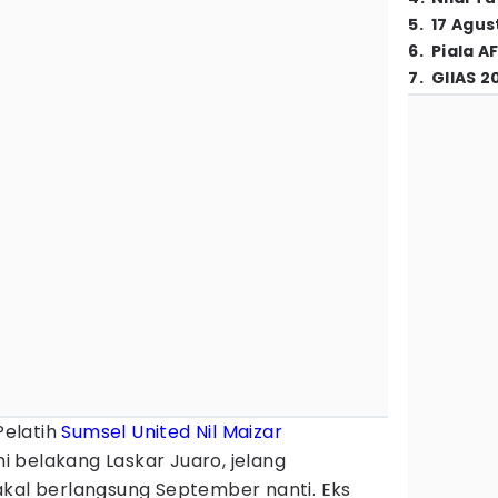
5
.
17 Agus
6
.
Piala A
7
.
GIIAS 2
Pelatih
Sumsel United
Nil Maizar
 belakang Laskar Juaro, jelang
kal berlangsung September nanti. Eks