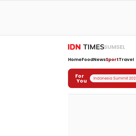
SUMSEL
Home
Food
News
Sport
Travel
For
Indonesia Summit 202
You