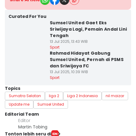
Curated For You
Sumsel United Gaet Eks
Sriwijaya Lagi, Pemain Andal Lini
Tengah
13 Jul 2025, 13:43 WIB
Sport
Rahmad Hidayat Gabung
Sumsel United, Pernah di PSMS
dan Sriwijaya FC
13 Jul 2025, 10:39 WIB
Sport
Topics
Sumatra Selatan
liga 2
Liga 2 Indonesia
nil maizar
Update me
Sumsel United
Editorial Team
Editor
Martin Tobing
Tonton lebih seru di