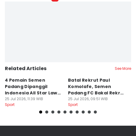
Related Articles
See More
4 Pemain Semen
Batal Rekrut Paul
P
Padang Dipanggil
Komolafe, Semen
S
Indonesia All Star Lawan
Padang FC Bakal Rekrut
Uj
Aston Villa
25 Jul 2026, 11:39 WIB
Striker Baru
25 Jul 2026, 09:51 WIB
24
Sport
Sport
Sp