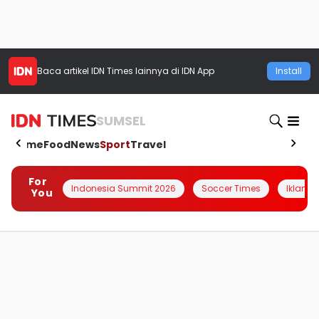
Baca artikel
IDN Times
lainnya di IDN App
Install
SUMSEL
Home
Food
News
Sport
Travel
For
Indonesia Summit 2026
Soccer Times
Iklanin 
You