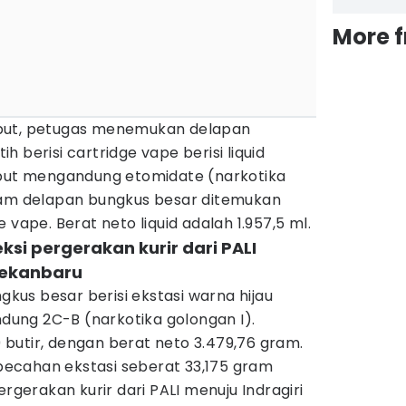
More 
but, petugas menemukan delapan
 berisi cartridge vape berisi liquid
ebut mengandung etomidate (narkotika
lam delapan bungkus besar ditemukan
 vape. Berat neto liquid adalah 1.957,5 ml.
eksi pergerakan kurir dari PALI
-Pekanbaru
ngkus besar berisi ekstasi warna hijau
ung 2C-B (narkotika golongan I).
butir, dengan berat neto 3.479,76 gram.
ecahan ekstasi seberat 33,175 gram
ergerakan kurir dari PALI menuju Indragiri