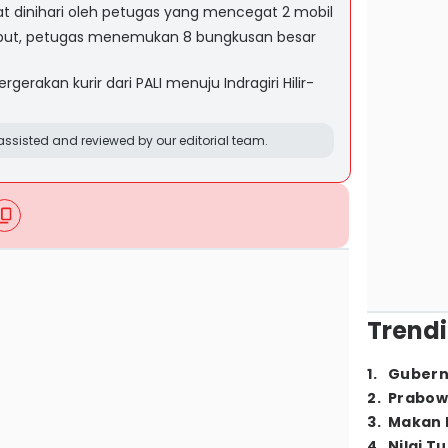
t dinihari oleh petugas yang mencegat 2 mobil
ebut, petugas menemukan 8 bungkusan besar
rgerakan kurir dari PALI menuju Indragiri Hilir-
ssisted and reviewed by our editorial team.
Trendi
1
.
Gubern
2
.
Prabow
3
.
Makan B
4
.
Nilai T