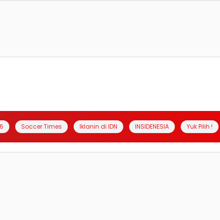
6
Soccer Times
Iklanin di IDN
INSIDENESIA
Yuk Pilih !