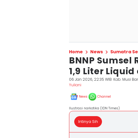
Home
News
Sumatra Se
BNNP Sumsel R
1,9 Liter Liqui
06 Jan 2026, 22:35 WIB
Kab. Musi Ba
Yuliani
News
Channel
Ilustrasi narkotika (IDN Times)
Intinya Sih