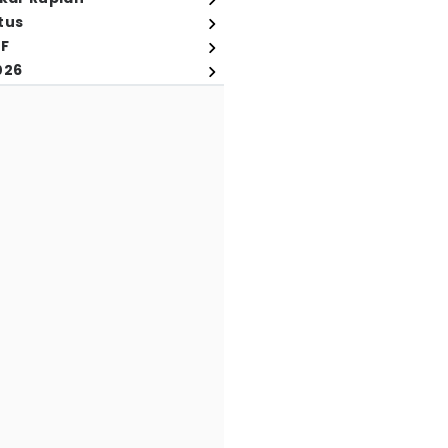
tus
FF
026