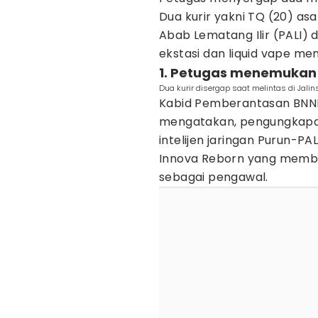
Dua kurir yakni TQ (20) as
Abab Lematang Ilir (PALI) d
ekstasi dan liquid vape m
1. Petugas menemukan 
Dua kurir disergap saat melintas di Jali
Kabid Pemberantasan BNNP 
mengatakan, pengungkapa
intelijen jaringan Purun-PA
Innova Reborn yang memba
sebagai pengawal.