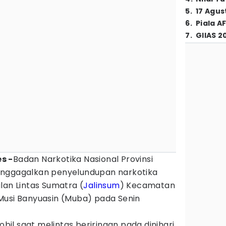
5
.
17 Agus
6
.
Piala A
7
.
GIIAS 2
s -
Badan Narkotika Nasional Provinsi
enggagalkan penyelundupan narkotika
lan Lintas Sumatra (
Jalinsum
) Kecamatan
Musi Banyuasin (Muba) pada Senin
l saat melintas beriringan pada dinihari.