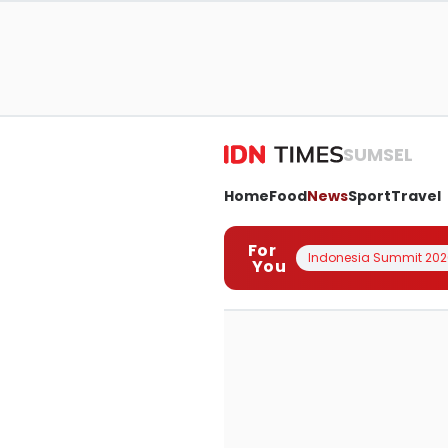
SUMSEL
Home
Food
News
Sport
Travel
For
Indonesia Summit 202
You