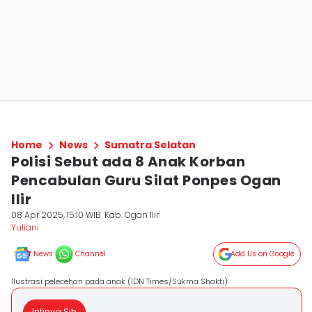
Home
News
Sumatra Selatan
Polisi Sebut ada 8 Anak Korban
Pencabulan Guru Silat Ponpes Ogan
Ilir
08 Apr 2025, 15:10 WIB
Kab. Ogan Ilir
Yuliani
News
Channel
Add Us on Google
Ilustrasi pelecehan pada anak (IDN Times/Sukma Shakti)
Intinya Sih