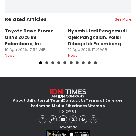
Related Articles
See More
Toyota Bawa Promo
Nyambi Jadi Pengemudi
H
GIIAS 2026 ke
Ojek Pangkalan, Polisi
B
Palembang, Ini
Dibegal di Palembang
Ri
Penawaran
10 Agu 2026, 17:54 WIB
10 Agu 2026, 17:21 WIB
P
10
News
News
Ne
Menariknya!
About Us
Editorial Team
Contact Us
Terms of Services
Pedoman Media Siber
Index
Sitemap
Follow Us
Download