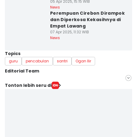
05 Apr 2025, 15:15 WIB
News
Perempuan Cirebon Dirampok
dan Diperkosa Kekasihnya di
Empat Lawang
07 Apr 2025, 11:32 WIB
News
Topics
guru
pencabulan
santri
Ogan Ilir
Editorial Team
Editor
Tonton lebih seru di
Hafidz Trijatnika
Editor
Yuliani