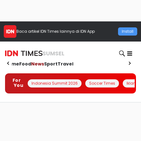
Baca artikel
IDN Times
lainnya di IDN App
Install
SUMSEL
Home
Food
News
Sport
Travel
For
Indonesia Summit 2026
Soccer Times
Iklanin 
You