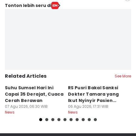
Editor
Tonton lebih seru di
Hafidz Trijatnika
Editor
Rangga Erfizal
Related Articles
See More
Suhu Sumsel Hari Ini
RS Pusri Bakal Sanksi
T
Capai 35 Derajat, Cuaca
Dokter Tamara yang
A
Cerah Berawan
Ikut Nyinyir Pasien
M
07 Agu 2026, 06:30 WIB
Yurizal
06 Agu 2026, 17:31 WIB
06
News
News
Ne