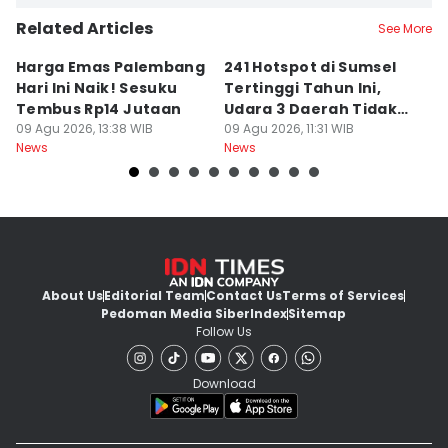
Related Articles
See More
Harga Emas Palembang
241 Hotspot di Sumsel
J
Hari Ini Naik! Sesuku
Tertinggi Tahun Ini,
D
Tembus Rp14 Jutaan
Udara 3 Daerah Tidak
K
09 Agu 2026, 13:38 WIB
Sehat
09 Agu 2026, 11:31 WIB
P
09
News
News
Ne
About Us
Editorial Team
Contact Us
Terms of Services
Pedoman Media Siber
Index
Sitemap
Follow Us
Download