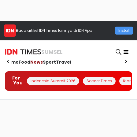
Baca artikel
IDN Times
lainnya di IDN App
Install
SUMSEL
Home
Food
News
Sport
Travel
For
Indonesia Summit 2026
Soccer Times
Iklanin 
You